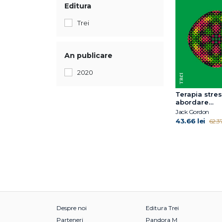
Editura
Trei
An publicare
2020
Terapia stres
abordare
comportamen
Jack Gordon
rațional-emo
43.66 lei
62.37
Despre noi
Editura Trei
Parteneri
Pandora M