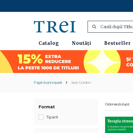
Catalog
Noutăți
Bestseller
Pagină principală
Jack Gordon
Ordonează după:
Format
Tiparit