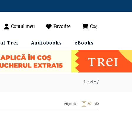
Contul meu
Favorite
Coș
al Trei
Audiobooks
eBooks
1 carte /
Afișează:
30
60