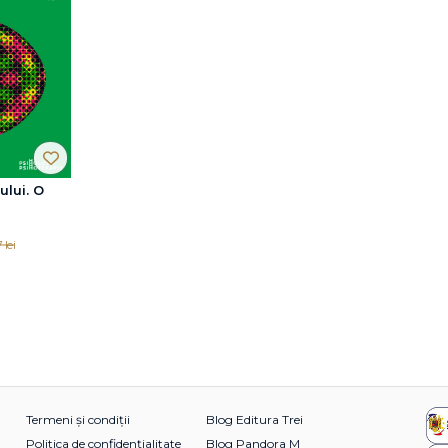
ului. O
tală
tivă
 lei
Termeni și condiții
Blog Editura Trei
Politica de confidențialitate
Blog Pandora M