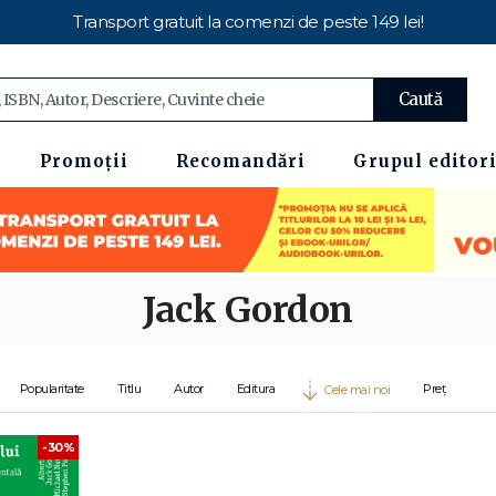
Transport gratuit la comenzi de peste 149 lei!
Caută
Promoții
Recomandări
Grupul editori
Jack Gordon
Popularitate
Titlu
Autor
Editura
Preț
Cele mai noi
-30%