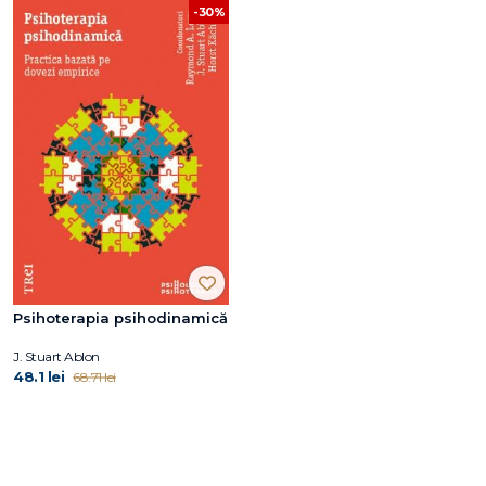
-30%
Psihoterapia psihodinamică
J. Stuart Ablon
48.1 lei
68.71 lei