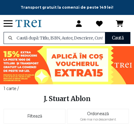
Transport gratuit la comenzi de peste 149 lei!
Caută
1 carte /
J. Stuart Ablon
Ordonează
Filtează
Cele mai noi descendent