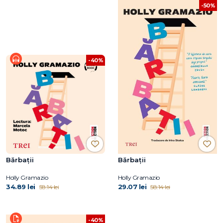
-50%
-40%
Bărbații
Bărbații
Holly Gramazio
Holly Gramazio
34.89 lei
29.07 lei
58.14 lei
58.14 lei
-40%