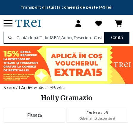
Transport gratuit la comenzi de peste 149 lei!
Caută
3 cărți / 1 Audiobooks · 1 eBooks
Holly Gramazio
Ordonează
Filtează
Cele mai noi descendent