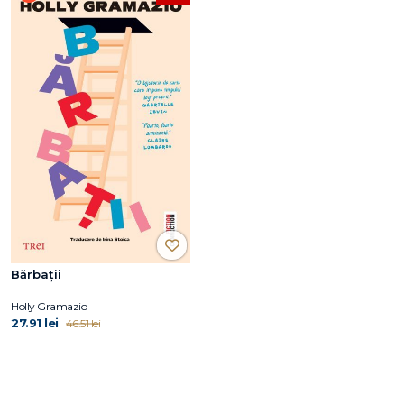
Bărbații
Holly Gramazio
27.91 lei
46.51 lei