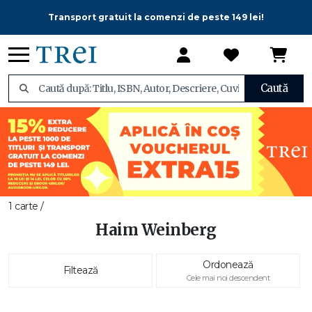
Transport gratuit la comenzi de peste 149 lei!
Caută
1 carte /
Haim Weinberg
Ordonează
Filtează
Cele mai noi descendent