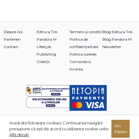
Despre noi
Editura Trei
Termeni și condiții
Blog Editura Trei
Parteneri
Pandora M
Politica de
Blog Pandora M
Contact
Lifestyle
confidențialitate
Newsletter
Publishing
Politica cookies
Colecții
Comanda si
livrarea
Acest site foloseşte cookies. Continuarea navigării
© 2026 Grupul Editorial TREI. Toate drepturile rezervate.
Am
presupune că eşti de acord cu utilizarea cookie-urilor.
înțeles
Dezvoltat de:
Află detalii.