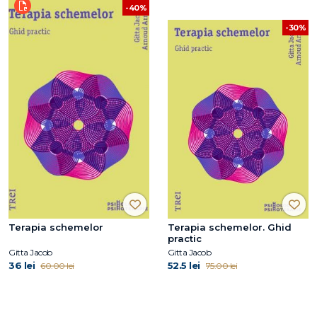
-40%
-30%
Terapia schemelor
Terapia schemelor. Ghid
practic
Gitta Jacob
Gitta Jacob
36 lei
52.5 lei
60.00 lei
75.00 lei