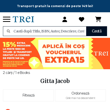
Transport gratuit la comenzi de peste 149 lei!
Caută
2 cărți / 1 eBooks
Gitta Jacob
Ordonează
Filtează
Cele mai noi descendent