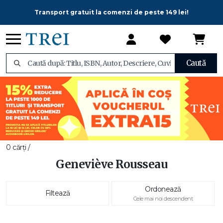
Transport gratuit la comenzi de peste 149 lei!
Caută
0 cărți /
Geneviève Rousseau
Ordonează
Filtează
Cele mai noi descendent