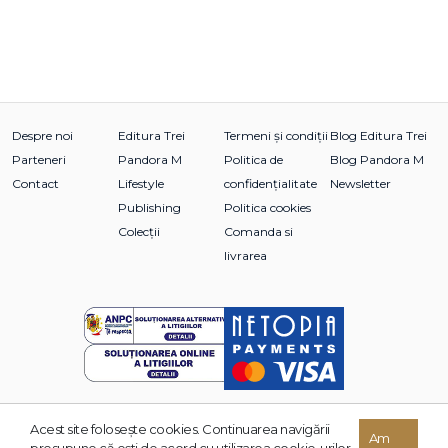
Despre noi
Editura Trei
Termeni și condiții
Blog Editura Trei
Parteneri
Pandora M
Politica de
Blog Pandora M
Contact
Lifestyle
confidențialitate
Newsletter
Publishing
Politica cookies
Colecții
Comanda si
livrarea
Acest site foloseşte cookies. Continuarea navigării
© 2026 Grupul Editorial TREI. Toate drepturile rezervate.
Am
presupune că eşti de acord cu utilizarea cookie-urilor.