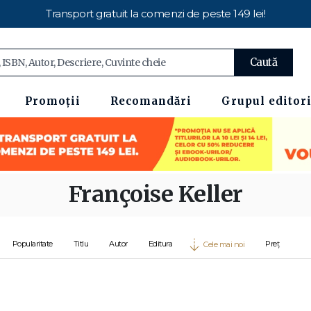
Transport gratuit la comenzi de peste 149 lei!
Caută
Promoții
Recomandări
Grupul editori
Françoise Keller
Popularitate
Titlu
Autor
Editura
Preț
Cele mai noi