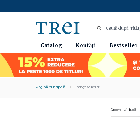
Catalog
Noutăți
Bestseller
Pagină principală
Françoise Keller
Ordonează după: