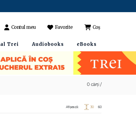
Contul meu
Favorite
Coș
al Trei
Audiobooks
eBooks
0 cărți /
Afișează:
30
60