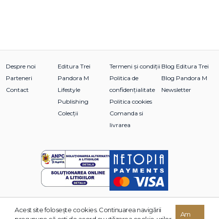
Despre noi
Editura Trei
Termeni și condiții
Blog Editura Trei
Parteneri
Pandora M
Politica de
Blog Pandora M
Contact
Lifestyle
confidențialitate
Newsletter
Publishing
Politica cookies
Colecții
Comanda si
livrarea
Acest site foloseşte cookies. Continuarea navigării
© 2026 Grupul Editorial TREI. Toate drepturile rezervate.
Am
presupune că eşti de acord cu utilizarea cookie-urilor.