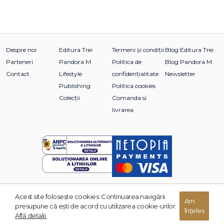
Despre noi
Editura Trei
Termeni și condiții
Blog Editura Trei
Parteneri
Pandora M
Politica de
Blog Pandora M
Contact
Lifestyle
confidențialitate
Newsletter
Publishing
Politica cookies
Colecții
Comanda si
livrarea
Acest site foloseşte cookies. Continuarea navigării
Am
© 2026 Grupul Editorial TREI. Toate drepturile rezervate.
presupune că eşti de acord cu utilizarea cookie-urilor.
înțeles
Dezvoltat de:
Află detalii.