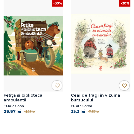
-30%
-30%
Fetița și biblioteca
Ceai de fragi în vizuina
ambulantă
bursucului
Eulàlia Canal
Eulàlia Canal
28.87 lei
33.3 lei
41.23 lei
47.57 lei