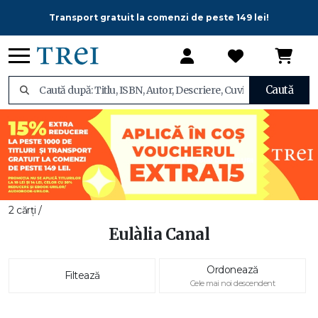
Transport gratuit la comenzi de peste 149 lei!
Caută
2 cărți /
Eulàlia Canal
Ordonează
Filtează
Cele mai noi descendent