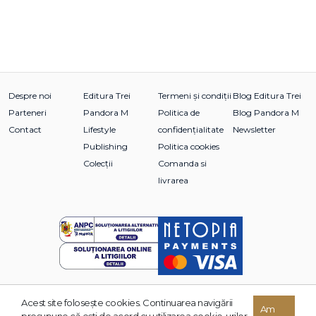
Despre noi
Editura Trei
Termeni și condiții
Blog Editura Trei
Parteneri
Pandora M
Politica de
Blog Pandora M
Contact
Lifestyle
confidențialitate
Newsletter
Publishing
Politica cookies
Colecții
Comanda si
livrarea
Acest site foloseşte cookies. Continuarea navigării
© 2026 Grupul Editorial TREI. Toate drepturile rezervate.
Am
presupune că eşti de acord cu utilizarea cookie-urilor.