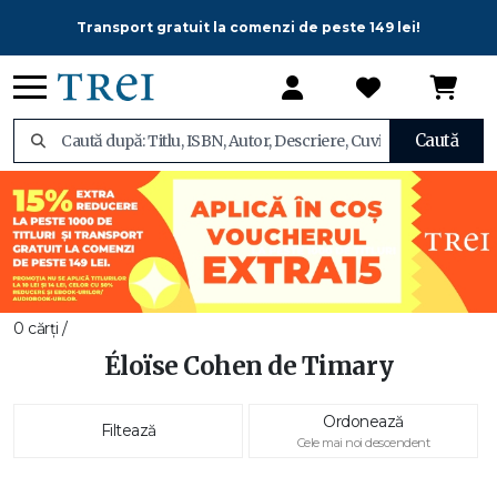
Transport gratuit la comenzi de peste 149 lei!
Caută
0 cărți /
Éloïse Cohen de Timary
Ordonează
Filtează
Cele mai noi descendent