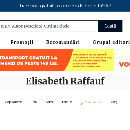
Transport gratuit la comenzi de peste 149 lei!
Caută
Promoții
Recomandări
Grupul editori
Elisabeth Raffauf
Popularitate
Titlu
Autor
Editura
Preț
Cele mai noi