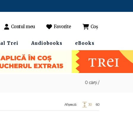
Contul meu
Favorite
Coș
al Trei
Audiobooks
eBooks
0 cărți /
Afișează:
30
60