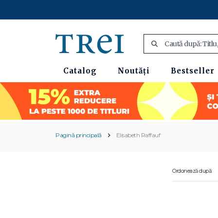
Catalog
Noutăți
Bestseller
Pagină principală
Elisabeth Raffauf
Ordonează după: