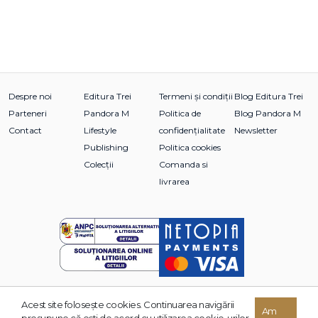
Despre noi
Editura Trei
Termeni și condiții
Blog Editura Trei
Parteneri
Pandora M
Politica de
Blog Pandora M
Contact
Lifestyle
confidențialitate
Newsletter
Publishing
Politica cookies
Colecții
Comanda si
livrarea
Acest site foloseşte cookies. Continuarea navigării
© 2026 Grupul Editorial TREI. Toate drepturile rezervate.
Am
presupune că eşti de acord cu utilizarea cookie-urilor.