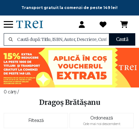
Transport gratuit la comenzi de peste 149 lei!
Caută
0 cărți /
Dragoș Brătășanu
Ordonează
Filtează
Cele mai noi descendent