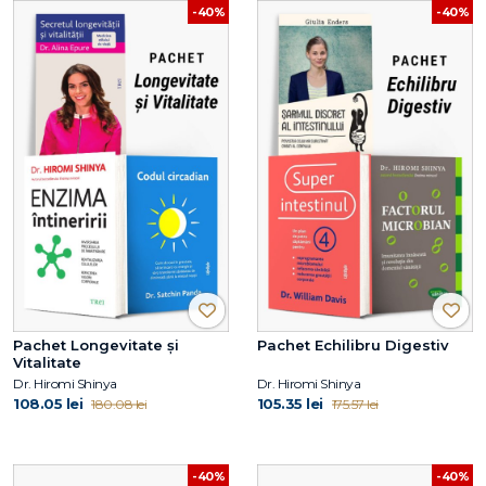
-40%
-40%
Pachet Longevitate și
Pachet Echilibru Digestiv
Vitalitate
Dr. Hiromi Shinya
Dr. Hiromi Shinya
108.05 lei
105.35 lei
180.08 lei
175.57 lei
-40%
-40%