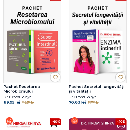
Pachet Resetarea
Pachet Secretul longevității
Microbiomului
și vitalității
Dr. Hiromi Shinya
Dr. Hiromi Shinya
69.95 lei
70.63 lei
116.57 lei
117.71 lei
-40%
-40%