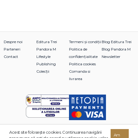
Despre noi
Editura Trei
Termeni și condiții
Blog Editura Trei
Parteneri
Pandora M
Politica de
Blog Pandora M
Contact
Lifestyle
confidențialitate
Newsletter
Publishing
Politica cookies
Colecții
Comanda si
livrarea
Acest site foloseşte cookies. Continuarea navigării
© 2026 Grupul Editorial TREI. Toate drepturile rezervate.
Am
presupune că eşti de acord cu utilizarea cookie-urilor.