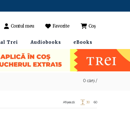
Contul meu
Favorite
Coș
al Trei
Audiobooks
eBooks
0 cărți /
Afișează:
30
60