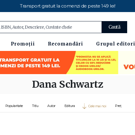
Transport gratuit la comenzi de peste 149 lei!
Caută
Promoții
Recomandări
Grupul editori
Dana Schwartz
Popularitate
Titlu
Autor
Editura
Preț
Cele mai noi