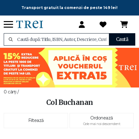
Transport gratuit la comenzi de peste 149 lei!
Caută
0 cărți /
Col Buchanan
Ordonează
Filtează
Cele mai noi descendent