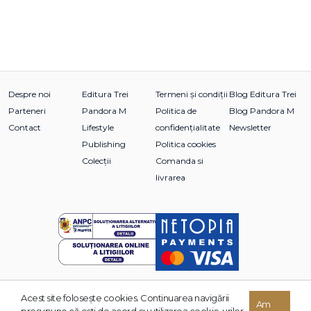
Despre noi
Editura Trei
Termeni și condiții
Blog Editura Trei
Parteneri
Pandora M
Politica de
Blog Pandora M
Contact
Lifestyle
confidențialitate
Newsletter
Publishing
Politica cookies
Colecții
Comanda si
livrarea
Acest site foloseşte cookies. Continuarea navigării
© 2026 Grupul Editorial TREI. Toate drepturile rezervate.
Am
presupune că eşti de acord cu utilizarea cookie-urilor.