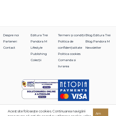
Despre noi
Editura Trei
Termeni și condiții
Blog Editura Trei
Parteneri
Pandora M
Politica de
Blog Pandora M
Contact
Lifestyle
confidențialitate
Newsletter
Publishing
Politica cookies
Colecții
Comanda si
livrarea
Acest site foloseşte cookies. Continuarea navigării
© 2026 Grupul Editorial TREI. Toate drepturile rezervate.
Am
presupune că eşti de acord cu utilizarea cookie-urilor.