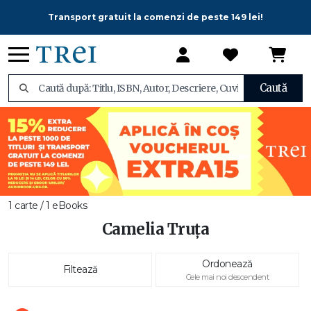
Transport gratuit la comenzi de peste 149 lei!
Caută
1 carte / 1 eBooks
Camelia Truța
Ordonează
Filtează
Cele mai noi descendent