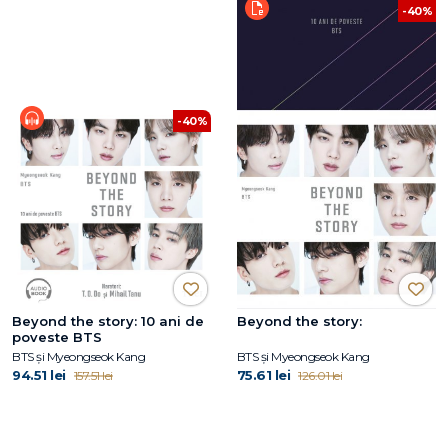
-40%
-40%
Beyond the story: 10 ani de
Beyond the story:
poveste BTS
BTS și Myeongseok Kang
BTS și Myeongseok Kang
94.51 lei
75.61 lei
157.51 lei
126.01 lei