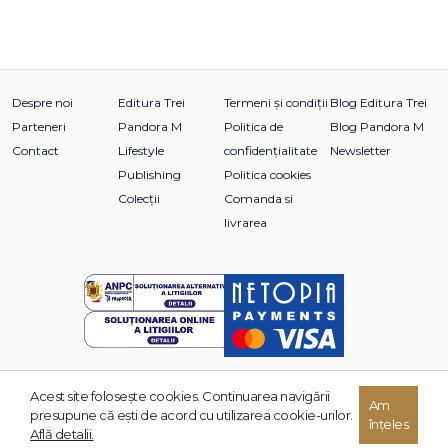
Despre noi
Editura Trei
Termeni și condiții
Blog Editura Trei
Parteneri
Pandora M
Politica de
Blog Pandora M
Contact
Lifestyle
confidențialitate
Newsletter
Publishing
Politica cookies
Colecții
Comanda si
livrarea
Acest site foloseşte cookies. Continuarea navigării
© 2026 Grupul Editorial TREI. Toate drepturile rezervate.
Am
presupune că eşti de acord cu utilizarea cookie-urilor.
înțeles
Dezvoltat de:
Află detalii.