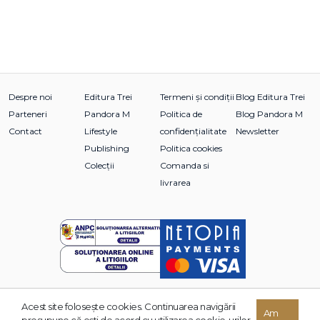
Despre noi
Editura Trei
Termeni și condiții
Blog Editura Trei
Parteneri
Pandora M
Politica de
Blog Pandora M
Contact
Lifestyle
confidențialitate
Newsletter
Publishing
Politica cookies
Colecții
Comanda si
livrarea
Acest site foloseşte cookies. Continuarea navigării
© 2026 Grupul Editorial TREI. Toate drepturile rezervate.
Am
presupune că eşti de acord cu utilizarea cookie-urilor.