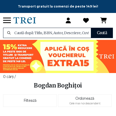
Transport gratuit la comenzi de peste 149 lei!
Caută
0 cărți /
Bogdan Boghiţoi
Ordonează
Filtează
Cele mai noi descendent