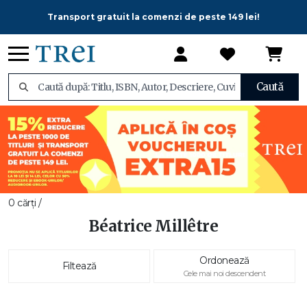
Transport gratuit la comenzi de peste 149 lei!
Caută
0 cărți /
Béatrice Millêtre
Ordonează
Filtează
Cele mai noi descendent