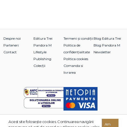
Despre noi
Editura Trei
Termeni și condiții
Blog Editura Trei
Parteneri
Pandora M
Politica de
Blog Pandora M
Contact
Lifestyle
confidențialitate
Newsletter
Publishing
Politica cookies
Colecții
Comanda si
livrarea
Acest site foloseşte cookies. Continuarea navigării
© 2026 Grupul Editorial TREI. Toate drepturile rezervate.
Am
presupune că eşti de acord cu utilizarea cookie-urilor.