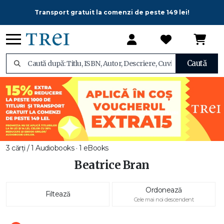
Transport gratuit la comenzi de peste 149 lei!
Caută
3 cărți / 1 Audiobooks · 1 eBooks
Beatrice Bran
Ordonează
Filtează
Cele mai noi descendent