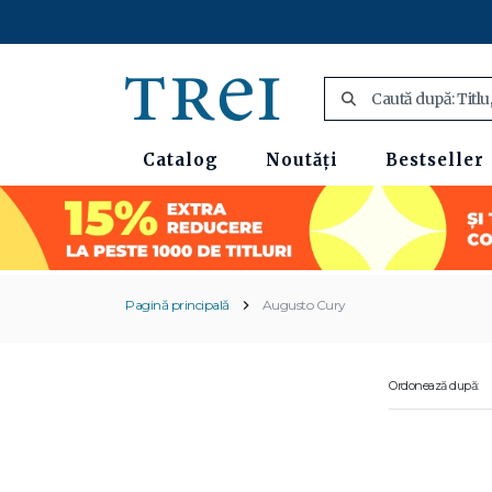
Catalog
Noutăți
Bestseller
Pagină principală
Augusto Cury
Ordonează după: