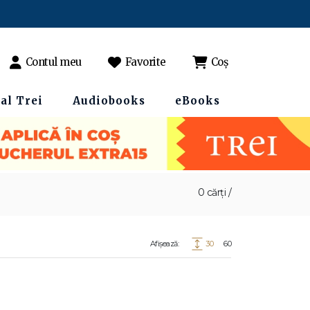
Contul meu
Favorite
Coș
al Trei
Audiobooks
eBooks
0 cărți /
Afișează:
30
60