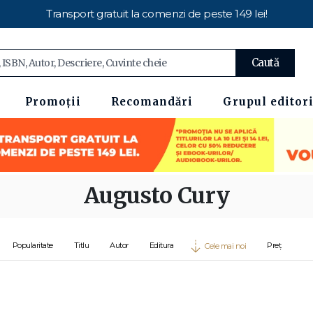
Transport gratuit la comenzi de peste 149 lei!
Caută
Promoții
Recomandări
Grupul editori
Augusto Cury
Popularitate
Titlu
Autor
Editura
Preț
Cele mai noi