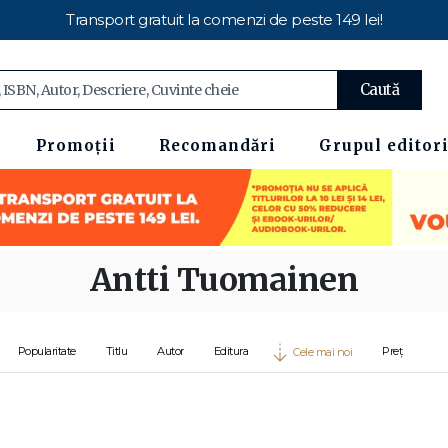
Transport gratuit la comenzi de peste 149 lei!
Caută
Promoții
Recomandări
Grupul editori
Antti Tuomainen
Popularitate
Titlu
Autor
Editura
Preț
Cele mai noi