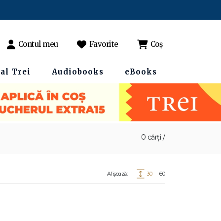
Contul meu
Favorite
Coș
al Trei
Audiobooks
eBooks
0 cărți /
Afișează:
30
60