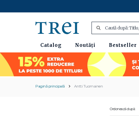
Catalog
Noutăți
Bestseller
Pagină principală
Antti Tuomainen
Ordonează după: