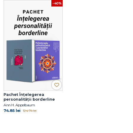
-40%
Pachet Înțelegerea
personalității borderline
Ann H. Appelbaum
74.85 lei
124.74 lei