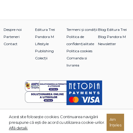
Despre noi
Editura Trei
Termeni și condiții
Blog Editura Trei
Parteneri
Pandora M
Politica de
Blog Pandora M
Contact
Lifestyle
confidențialitate
Newsletter
Publishing
Politica cookies
Colecții
Comanda si
livrarea
Acest site foloseşte cookies. Continuarea navigării
© 2026 Grupul Editorial TREI. Toate drepturile rezervate.
Am
presupune că eşti de acord cu utilizarea cookie-urilor.
înțeles
Dezvoltat de:
Află detalii.