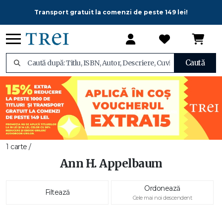
Transport gratuit la comenzi de peste 149 lei!
Caută
1 carte /
Ann H. Appelbaum
Ordonează
Filtează
Cele mai noi descendent