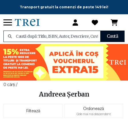
Transport gratuit la comenzi de peste 149 lei!
Caută
0 cărți /
Andreea Şerban
Ordonează
Filtează
Cele mai noi descendent