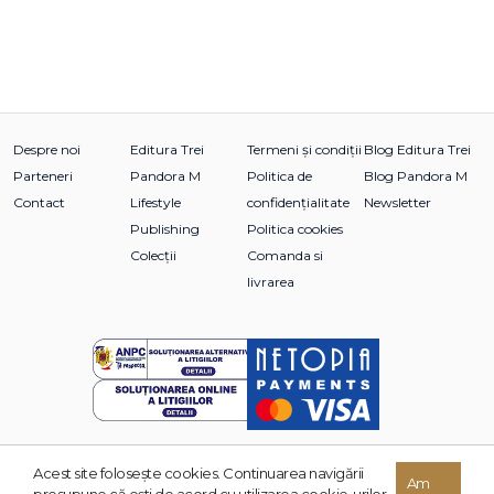
Despre noi
Editura Trei
Termeni și condiții
Blog Editura Trei
Parteneri
Pandora M
Politica de
Blog Pandora M
Contact
Lifestyle
confidențialitate
Newsletter
Publishing
Politica cookies
Colecții
Comanda si
livrarea
Acest site foloseşte cookies. Continuarea navigării
© 2026 Grupul Editorial TREI. Toate drepturile rezervate.
Am
presupune că eşti de acord cu utilizarea cookie-urilor.