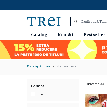
Catalog
Noutăți
Bestseller
Pagină principală
Andreea Lițescu
Ordonează după:
Format
Tiparit