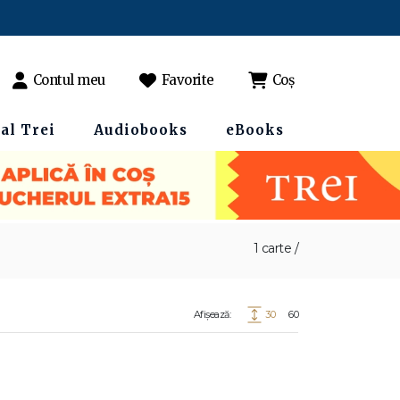
Contul meu
Favorite
Coș
al Trei
Audiobooks
eBooks
1 carte /
Afișează:
30
60