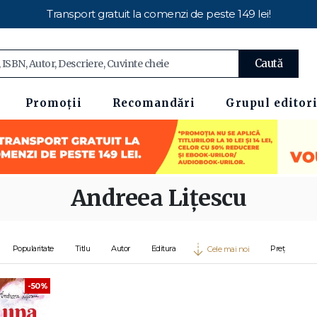
Transport gratuit la comenzi de peste 149 lei!
Caută
Promoții
Recomandări
Grupul editori
Andreea Lițescu
Popularitate
Titlu
Autor
Editura
Preț
Cele mai noi
-50%