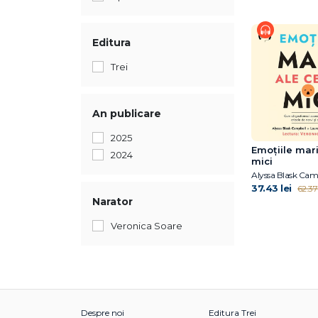
Editura
Trei
An publicare
2025
Emoțiile mari
2024
mici
Alyssa Blask Cam
37.43 lei
62.37 
Narator
Veronica Soare
Despre noi
Editura Trei