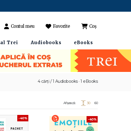
Contul meu
Favorite
Coș
al Trei
Audiobooks
eBooks
4 cărți / 1 Audiobooks · 1 eBooks
Afișează:
30
60
-40%
-40%