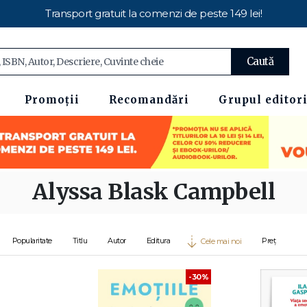
Transport gratuit la comenzi de peste 149 lei!
Caută
Promoții
Recomandări
Grupul editori
Alyssa Blask Campbell
Popularitate
Titlu
Autor
Editura
Preț
Cele mai noi
-30%