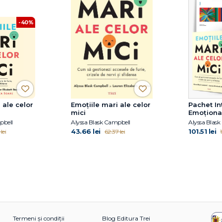
-40%
 ale celor
Emoțiile mari ale celor
Pachet In
mici
Emoționa
pbell
Alyssa Blask Campbell
Alyssa Blas
43.66 lei
101.51 lei
lei
62.37 lei
Termeni și condiții
Blog Editura Trei