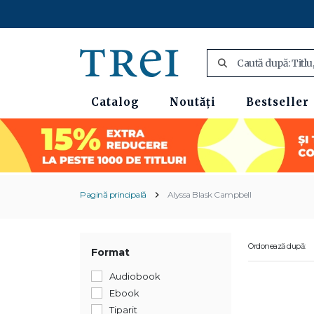
Catalog
Noutăți
Bestseller
Pagină principală
Alyssa Blask Campbell
Ordonează după:
Format
Audiobook
Ebook
Tiparit