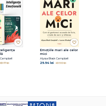
teligența
Emoțiile mari ale celor
lă
mici
k Campbell
Alyssa Blask Campbell
29.94 lei
169.17 lei
49.90 lei