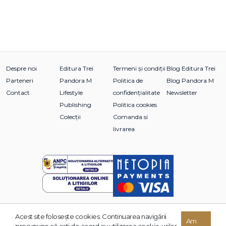
Despre noi
Editura Trei
Termeni și condiții
Blog Editura Trei
Parteneri
Pandora M
Politica de
Blog Pandora M
Contact
Lifestyle
confidențialitate
Newsletter
Publishing
Politica cookies
Colecții
Comanda si
livrarea
Acest site foloseşte cookies. Continuarea navigării
© 2026 Grupul Editorial TREI. Toate drepturile rezervate.
Am
presupune că eşti de acord cu utilizarea cookie-urilor.