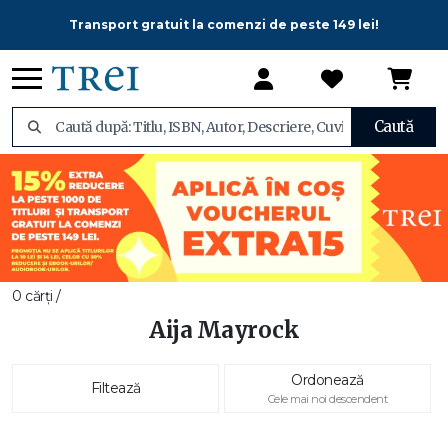
Transport gratuit la comenzi de peste 149 lei!
Caută
0 cărți /
Aija Mayrock
Ordonează
Filtează
Cele mai noi descendent