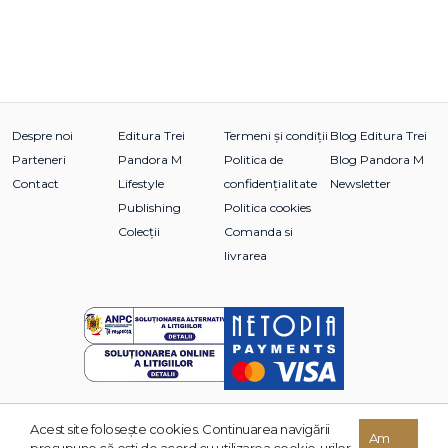
Despre noi
Editura Trei
Termeni și condiții
Blog Editura Trei
Parteneri
Pandora M
Politica de
Blog Pandora M
Contact
Lifestyle
confidențialitate
Newsletter
Publishing
Politica cookies
Colecții
Comanda si
livrarea
Acest site foloseşte cookies. Continuarea navigării
© 2026 Grupul Editorial TREI. Toate drepturile rezervate.
Am
presupune că eşti de acord cu utilizarea cookie-urilor.