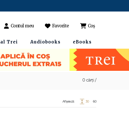
Contul meu
Favorite
Coș
al Trei
Audiobooks
eBooks
0 cărți /
Afișează:
30
60