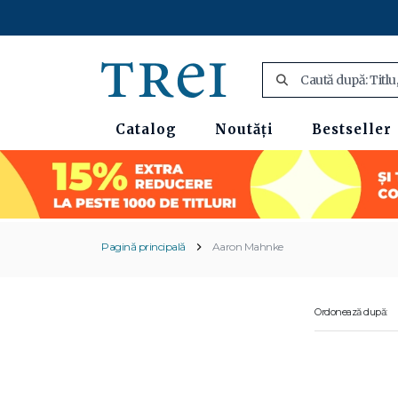
Catalog
Noutăți
Bestseller
Pagină principală
Aaron Mahnke
Ordonează după: