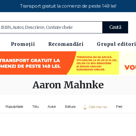
Transport gratuit la comenzi de peste 149 lei!
Caută
Promoții
Recomandări
Grupul editori
Aaron Mahnke
Popularitate
Titlu
Autor
Editura
Preț
Cele mai noi