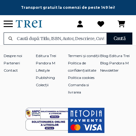
Transport gratuit la comenzi de peste 149 lei!
Caută
Despre noi
Editura Trei
Termeni și condiții
Blog Editura Trei
Parteneri
Pandora M
Politica de
Blog Pandora M
Contact
Lifestyle
confidențialitate
Newsletter
Publishing
Politica cookies
Colecții
Comanda si
livrarea