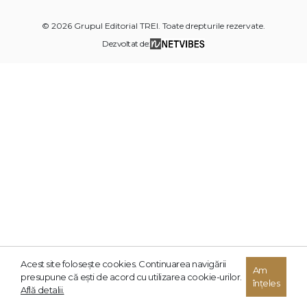
© 2026 Grupul Editorial TREI. Toate drepturile rezervate.
Dezvoltat de:
Acest site foloseşte cookies. Continuarea navigării
Am
presupune că eşti de acord cu utilizarea cookie-urilor.
înțeles
Află detalii.