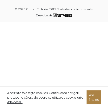
© 2026 Grupul Editorial TREI. Toate drepturile rezervate.
Dezvoltat de:
Acest site foloseşte cookies. Continuarea navigării
Am
presupune că eşti de acord cu utilizarea cookie-urilor.
înțeles
Află detalii.