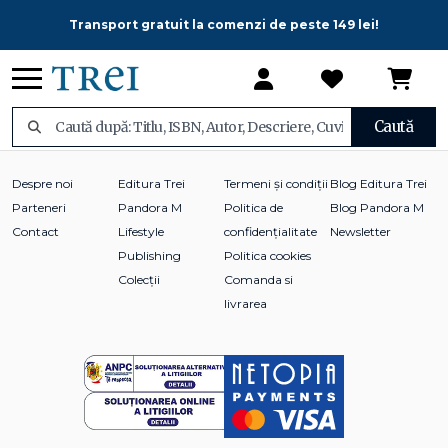
Transport gratuit la comenzi de peste 149 lei!
Caută
Despre noi
Editura Trei
Termeni și condiții
Blog Editura Trei
Parteneri
Pandora M
Politica de
Blog Pandora M
Contact
Lifestyle
confidențialitate
Newsletter
Publishing
Politica cookies
Colecții
Comanda si
livrarea