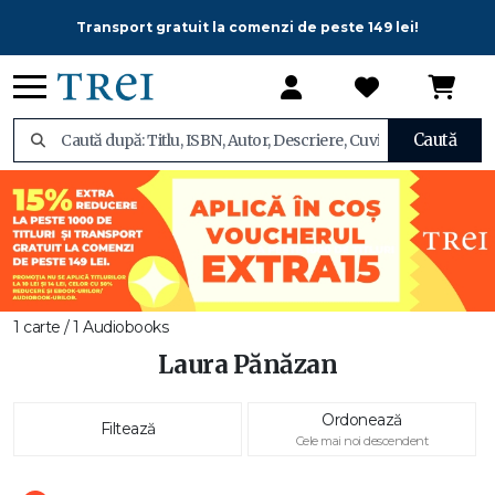
Transport gratuit la comenzi de peste 149 lei!
Caută
1 carte / 1 Audiobooks
Laura Pănăzan
Ordonează
Filtează
Cele mai noi descendent