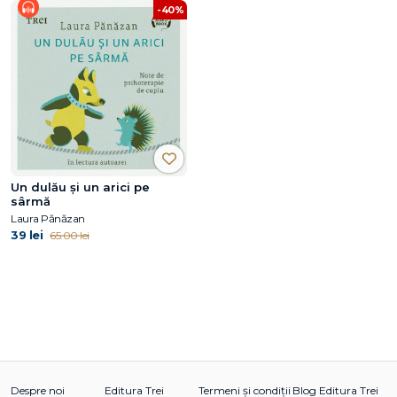
-40%
Un dulău și un arici pe
sârmă
Laura Pănăzan
39 lei
65.00 lei
Despre noi
Editura Trei
Termeni și condiții
Blog Editura Trei