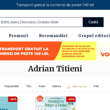
Transport gratuit la comenzi de peste 149 lei!
Caută
Promoții
Recomandări
Grupul editori
Adrian Titieni
Popularitate
Titlu
Autor
Editura
Preț
Cele mai noi
-40%
-40%