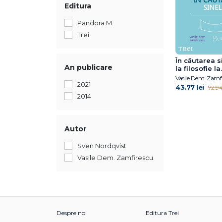
Editura
Pandora M
Trei
În căutarea s
An publicare
la filosofie la
psihanaliză î
Vasile Dem. Zamf
2021
comunism
43.77 lei
72.94 
2014
Autor
Sven Nordqvist
Vasile Dem. Zamfirescu
Despre noi
Editura Trei