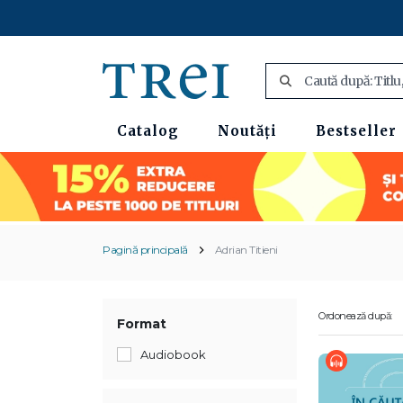
Catalog
Noutăți
Bestseller
Pagină principală
Adrian Titieni
Ordonează după:
Format
Audiobook