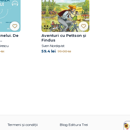
inelui. De
Aventuri cu Pettson și
Findus
n
irescu
Sven Nordqvist
59.4 lei
lei
99.00 lei
Termeni și condiții
Blog Editura Trei