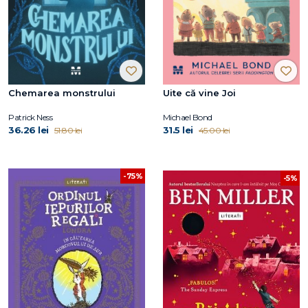
Chemarea monstrului
Uite că vine Joi
Patrick Ness
Michael Bond
36.26 lei
31.5 lei
51.80 lei
45.00 lei
-75%
-5%