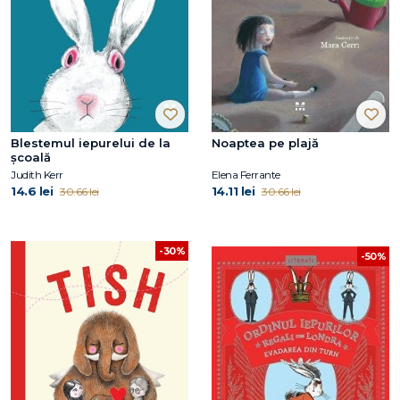
Blestemul iepurelui de la
Noaptea pe plajă
școală
Judith Kerr
Elena Ferrante
14.6 lei
14.11 lei
30.66 lei
30.66 lei
-30%
-50%