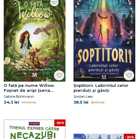
O fată pe nume Willow.
Șoptitorii. Labirintul celor
Foșnet de aripi (seria
pierduți și găsiți
Willow, vol.3)
Sabine Bohlmann
Jordan Lees
34.3 lei
38.5 lei
49.00 lei
55.00 lei
-50%
-30%