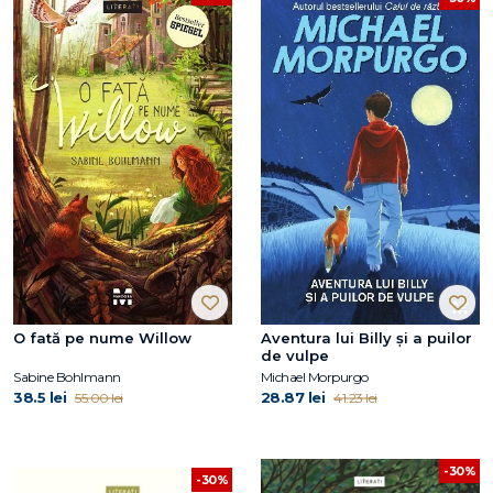
O fată pe nume Willow
Aventura lui Billy și a puilor
de vulpe
Sabine Bohlmann
Michael Morpurgo
38.5 lei
28.87 lei
55.00 lei
41.23 lei
-30%
-30%