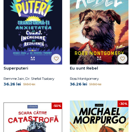
Superputeri
Eu sunt Rebel
Remme Jain, Dr. Shefali Tsabary
Ross Montgomery
36.26 lei
36.26 lei
51.80 lei
51.80 lei
-30%
-50%