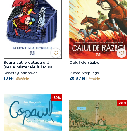
Scara către catastrofă
Calul de război
(seria Misterele lui Miss
Mallard)
Robert Quackenbush
Michael Morpungo
10 lei
28.87 lei
20.09 lei
41.23 lei
-30%
-35%