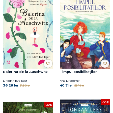
Balerina de la Auschwitz
Timpul posibilităților
Dr.Edith Eva Eger
Ana Dragomir
36.26 lei
40.7 lei
51.80 lei
58.14 lei
-30%
-30%