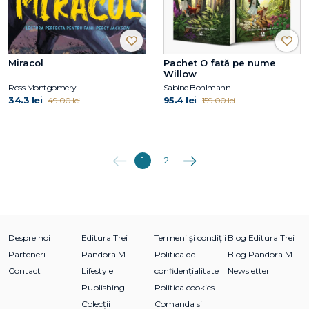
Miracol
Pachet O fată pe nume
Willow
Ross Montgomery
Sabine Bohlmann
34.3 lei
95.4 lei
49.00 lei
159.00 lei
Anterioara
Următoarea
1
2
Despre noi
Editura Trei
Termeni și condiții
Blog Editura Trei
Parteneri
Pandora M
Politica de
Blog Pandora M
Contact
Lifestyle
confidențialitate
Newsletter
Publishing
Politica cookies
Colecții
Comanda si