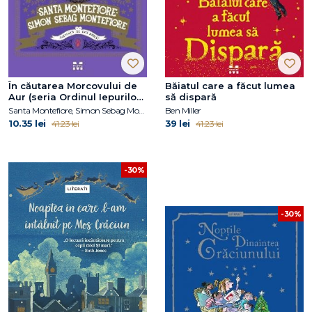
În căutarea Morcovului de
Băiatul care a făcut lumea
Aur (seria Ordinul Iepurilor
să dispară
Regali din Londra, vol. 4)
Santa Montefiore, Simon Sebag Montefiore
Ben Miller
10.35 lei
39 lei
41.23 lei
41.23 lei
-30%
-30%