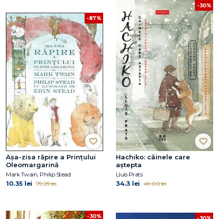
-30%
-87%
Așa-zisa răpire a Prințului
Hachiko: câinele care
Oleomargarină
aştepta
Mark Twain, Philip Stead
Lluís Prats
10.35 lei
34.3 lei
79.29 lei
49.00 lei
-30%
-30%