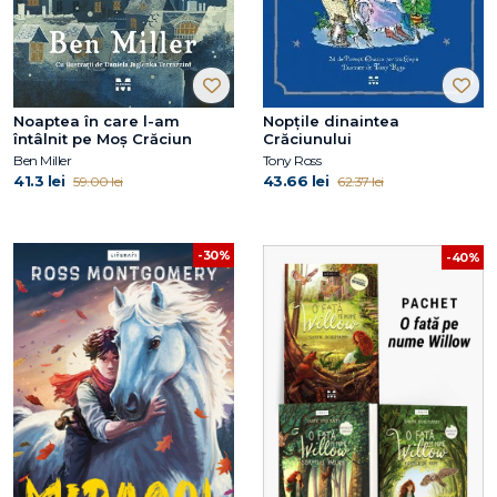
Noaptea în care l-am
Nopțile dinaintea
întâlnit pe Moș Crăciun
Crăciunului
Ben Miller
Tony Ross
41.3 lei
43.66 lei
59.00 lei
62.37 lei
-30%
-40%