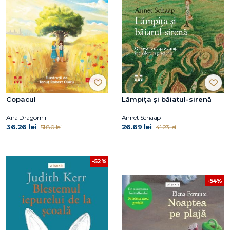
Copacul
Lămpița și băiatul-sirenă
Ana Dragomir
Annet Schaap
36.26 lei
26.69 lei
51.80 lei
41.23 lei
-52%
-54%