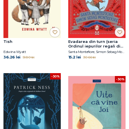
Tish
Evadarea din turn (seria
Ordinul iepurilor regali din
Londra, vol. 2)
Edwina Wyatt
Santa Montefiore, Simon Sebag Montefiore
36.26 lei
15.2 lei
51.80 lei
30.66 lei
-30%
-30%