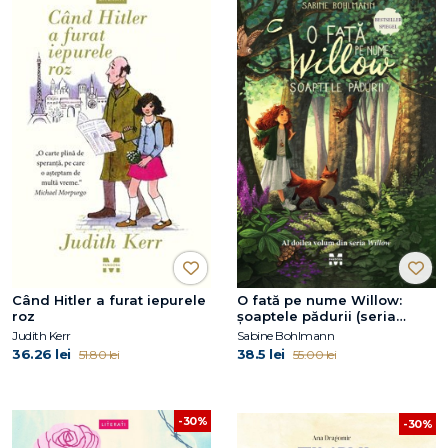
Când Hitler a furat iepurele
O fată pe nume Willow:
roz
şoaptele pădurii (seria
Willow, vol. 2)
Judith Kerr
Sabine Bohlmann
36.26 lei
38.5 lei
51.80 lei
55.00 lei
-30%
-30%