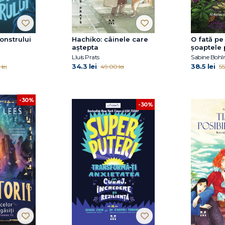
nstrului
Hachiko: câinele care
O fată pe
aştepta
şoaptele 
Willow, vo
Lluís Prats
Sabine Boh
34.3 lei
38.5 lei
lei
49.00 lei
55
-30%
-30%