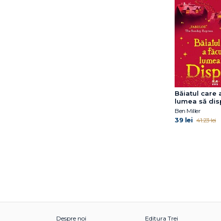
Băiatul care 
lumea să dis
Ben Miller
39 lei
41.23 lei
Despre noi
Editura Trei