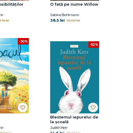
ibilităților
O fată pe nume Willow
ir
Sabine Bohlmann
38.5 lei
.14 lei
55.00 lei
-30%
-52%
Blestemul iepurelui de
la școală
ir
Judith Kerr