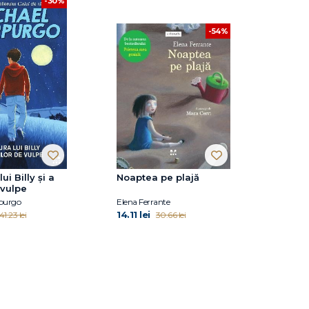
-30%
-54%
ui Billy și a
Noaptea pe plajă
 vulpe
purgo
Elena Ferrante
14.11 lei
41.23 lei
30.66 lei