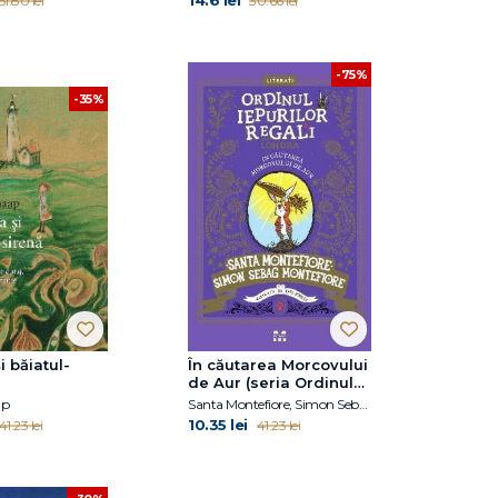
14.6 lei
51.80 lei
30.66 lei
-75%
-35%
i băiatul-
În căutarea Morcovului
de Aur (seria Ordinul
Iepurilor Regali din
ap
Santa Montefiore, Simon Sebag Montefiore
Londra, vol. 4)
10.35 lei
41.23 lei
41.23 lei