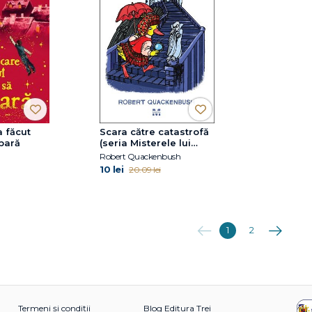
a făcut
Scara către catastrofă
pară
(seria Misterele lui
Miss Mallard)
Robert Quackenbush
10 lei
20.09 lei
Anterioara
Următoare
1
2
Termeni și condiții
Blog Editura Trei