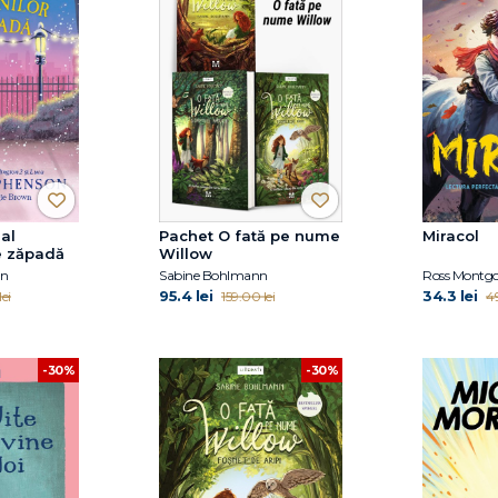
al
Pachet O fată pe nume
Miracol
e zăpadă
Willow
on
Sabine Bohlmann
Ross Montg
95.4 lei
34.3 lei
ei
159.00 lei
49
-30%
-30%