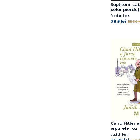
Șoptitorii. Lab
celor pierduți
Jordan Lees
38.5 lei
55.00 l
Când Hitler a
iepurele roz
Judith Kerr