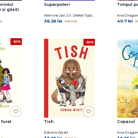
irintul
Superputeri
Timpul pos
 și găsiți
Remme Jain, Dr. Shefali Tsabary
Ana Dragom
36.26 lei
40.7 lei
ei
51.80 lei
58
-30%
-30%
 furat
Tish
Copacul
Edwina Wyatt
Ana Dragom