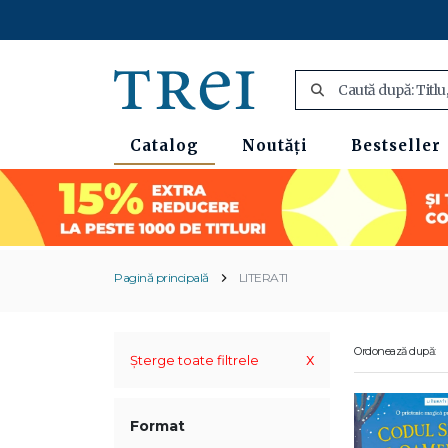
Catalog
Noutăți
Bestseller
Pagină principală
LITERATI
Ordonează după:
x
Șterge toate filtrele
Format