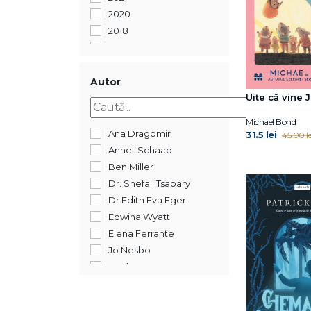
2020
2018
2017
Autor
Uite că vine J
Michael Bond
Ana Dragomir
31.5 lei
45.00 le
Annet Schaap
Ben Miller
Dr. Shefali Tsabary
Dr.Edith Eva Eger
Edwina Wyatt
Elena Ferrante
Jo Nesbo
Jordan Lees
Judith Kerr
Lluís Prats