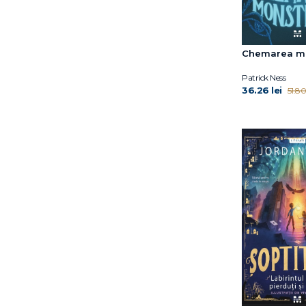
Mark Twain
Michael Bond
Michael Morpungo
Chemarea mo
Michael Morpurgo
Patrick Ness
Patrick Ness
Peter Frankopan
36.26 lei
51.80 
Philip Stead
Remme Jain
Robert Quackenbush
Ross Montgomery
Sabine Bohlmann
Santa Montefiore
Simon Sebag
Montefiore
Simon Stephenson
Tony Ross