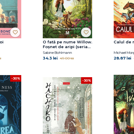
oi
O fată pe nume Willow.
Calul de 
Foșnet de aripi (seria
Willow, vol.3)
Sabine Bohlmann
Michael Mo
34.3 lei
28.87 lei
i
49.00 lei
-30%
-30%