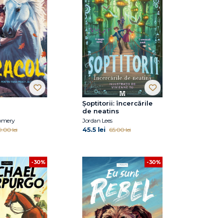
Şoptitorii: încercările
de neatins
omery
Jordan Lees
45.5 lei
.00 lei
65.00 lei
-30%
-30%