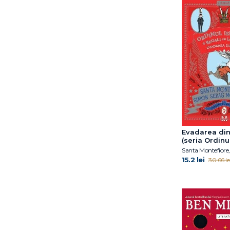
Evadarea din
(seria Ordinul
regali din Lon
2)
15.2 lei
30.66 le