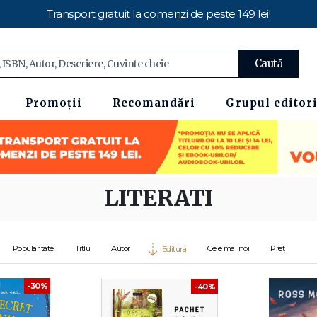
Transport gratuit la comenzi de peste 149 lei!
Caută
Promoții
Recomandări
Grupul editori
LITERATI
Popularitate
Titlu
Autor
Cele mai noi
Preț
Editura
-30%
-40%