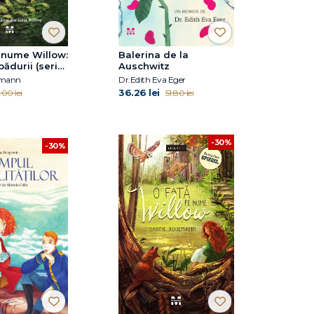
 nume Willow:
Balerina de la
pădurii (seria
Auschwitz
l. 2)
lmann
Dr.Edith Eva Eger
36.26 lei
.00 lei
51.80 lei
-30%
-30%