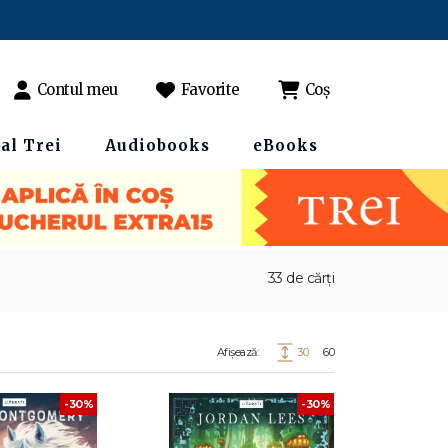
Contul meu
Favorite
Coș
al Trei
Audiobooks
eBooks
33 de cărți
Afișează:
30
60
-30%
-30%