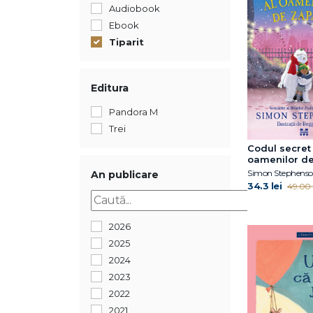
Audiobook
Ebook
Tiparit
Editura
Pandora M
Trei
Codul secret 
oamenilor d
Simon Stephens
An publicare
34.3 lei
49.00 l
2026
2025
2024
2023
2022
2021