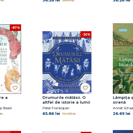
36.26 lei
36.26 lei
lei
51.80 lei
-87%
-30%
re a
Drumurile mătăsii. O
Lămpița ș
altfel de istorie a lumii
sirenă
nă
p Stead
Peter Frankopan
Annet Scha
65.86 lei
26.69 lei
ei
94.08 lei