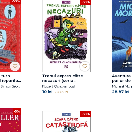
-50%
-50%
 turn
Trenul expres către
Aventura l
 iepurilor
necazuri (seria
puilor de
dra, vol.
Misterele lui Miss
Santa Montefiore, Simon Sebag Montefiore
Robert Quackenbush
Michael Mor
Mallard)
10 lei
28.87 lei
i
20.09 lei
-5%
-50%