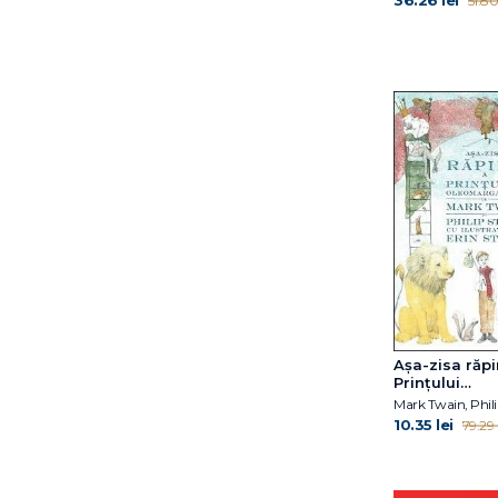
36.26 lei
51.80 
Așa-zisa răpi
Prințului
Oleomargari
Mark Twain, Phili
10.35 lei
79.29 l