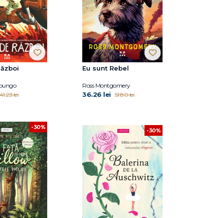
război
Eu sunt Rebel
rpungo
Ross Montgomery
36.26 lei
41.23 lei
51.80 lei
-30%
-30%