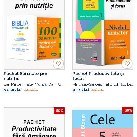
Pachet Sănătate prin
Pachet Productivitate și
nutriție
focus
Earl Mindell, Hester Mundis, Dan Popa, Luiza Popa
Marc Zao-Sanders, Hal Elrod, Rob Dial
76.98 lei
91.33 lei
128.29 lei
172.31 lei
-30%
-50%