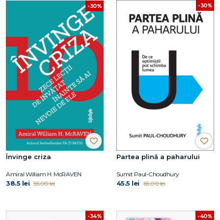
-30%
-30%
Învinge criza
Partea plină a paharului
Amiral William H. McRAVEN
Sumit Paul-Choudhury
38.5 lei
45.5 lei
55.00 lei
65.00 lei
-34%
-40%