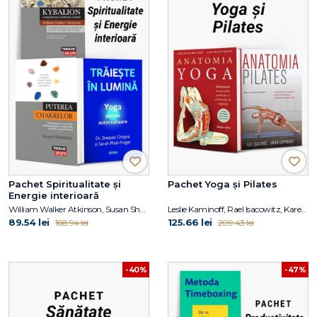
Pachet Spiritualitate și
Pachet Yoga și Pilates
Energie interioară
William Walker Atkinson, Susan Shumsky, Dr. Deepak Chopra, Sarah PlattFinger
Leslie Kaminoff, Rael Isacowitz, Karen Clippinger
89.54 lei
125.66 lei
168.94 lei
209.43 lei
-40%
-47%