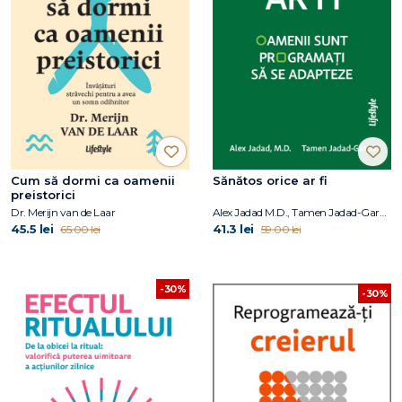
Cum să dormi ca oamenii
Sănătos orice ar fi
preistorici
Dr. Merijn van de Laar
Alex Jadad M.D., Tamen Jadad-Garcia
45.5 lei
41.3 lei
65.00 lei
59.00 lei
-30%
-30%