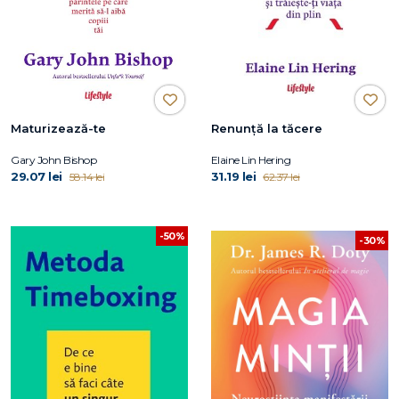
Maturizează-te
Renunță la tăcere
Gary John Bishop
Elaine Lin Hering
29.07 lei
31.19 lei
58.14 lei
62.37 lei
-50%
-30%