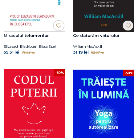
Miracolul telomerilor
Ce datorăm viitorului
Elizabeth Blackburn, Elissa Epel
William MacAskill
55.51 lei
31.19 lei
79.29 lei
62.37 lei
-50%
-50%