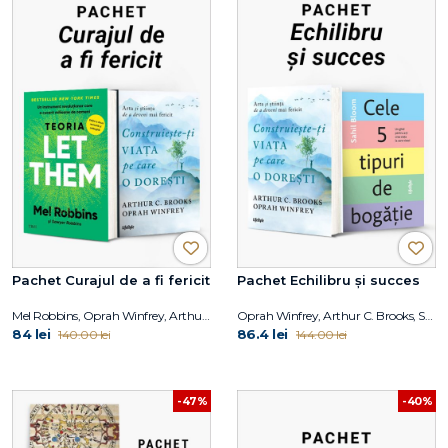
Pachet Curajul de a fi fericit
Pachet Echilibru și succes
Mel Robbins, Oprah Winfrey, Arthur C. Brooks
Oprah Winfrey, Arthur C. Brooks, Sahil Bloom
84 lei
86.4 lei
140.00 lei
144.00 lei
-47%
-40%