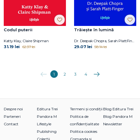
Codul puterii
Trăiește în lumină
Katty Klay, Claire Shipman
Dr. Deepak Chopra, Sarah PlattFinger
31.19 lei
29.07 lei
62.37 lei
58.14 lei
Anterioara
Următoarea
1
2
3
4
Despre noi
Editura Trei
Termeni și condiții
Blog Editura Trei
Parteneri
Pandora M
Politica de
Blog Pandora M
Contact
Lifestyle
confidențialitate
Newsletter
Publishing
Politica cookies
Colecții
Comanda si