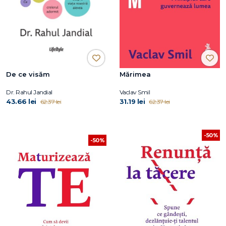
De ce visăm
Mărimea
Dr. Rahul Jandial
Vaclav Smil
43.66 lei
31.19 lei
62.37 lei
62.37 lei
-50%
-50%