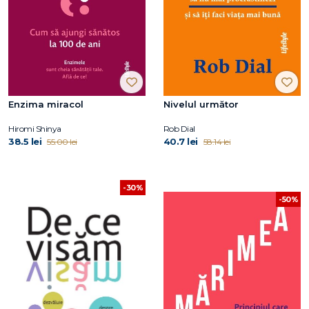
Enzima miracol
Nivelul următor
Hiromi Shinya
Rob Dial
38.5 lei
40.7 lei
55.00 lei
58.14 lei
-30%
-50%