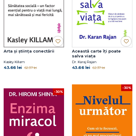
Arta și știința conectării
Această carte îți poate
salva viața
Kasley Killam
Dr. Karaj Rajan
43.66 lei
43.66 lei
62.37 lei
62.37 lei
-30%
-30%