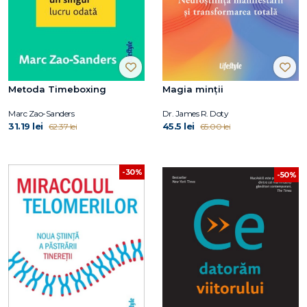
Metoda Timeboxing
Magia minții
Marc Zao-Sanders
Dr. James R. Doty
31.19 lei
45.5 lei
62.37 lei
65.00 lei
-30%
-50%