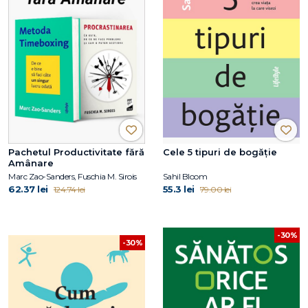
Pachetul Productivitate fără
Cele 5 tipuri de bogăție
Amânare
Marc Zao-Sanders, Fuschia M. Sirois
Sahil Bloom
62.37 lei
55.3 lei
124.74 lei
79.00 lei
-30%
-30%