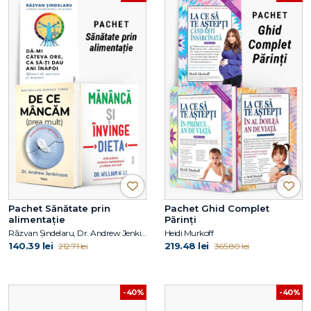
Pachet Sănătate prin
Pachet Ghid Complet
alimentație
Părinți
Răzvan Șindelaru, Dr. Andrew Jenkinson, Dr. William W. Li
Heidi Murkoff
140.39 lei
219.48 lei
212.71 lei
365.80 lei
-40%
-40%