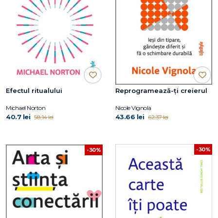
Efectul ritualului
Reprogramează-ți creierul
Michael Norton
Nicole Vignola
40.7 lei
43.66 lei
58.14 lei
62.37 lei
-30%
-30%