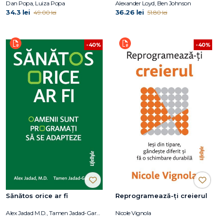
problemelor de sănătate,
Dan Popa, Luiza Popa
Alexander Loyd, Ben Johnson
succes sau relaţionale
34.3 lei
36.26 lei
49.00 lei
51.80 lei
-40%
-40%
Sănătos orice ar fi
Reprogramează-ți creierul
Alex Jadad M.D., Tamen Jadad-Garcia
Nicole Vignola