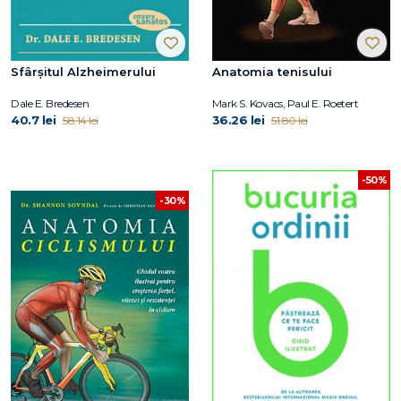
Sfârșitul Alzheimerului
Anatomia tenisului
Dale E. Bredesen
Mark S. Kovacs, Paul E. Roetert
40.7 lei
36.26 lei
58.14 lei
51.80 lei
-50%
-30%