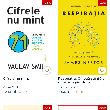
-78%
-30%
Cifrele nu mint
Respirația. O nouă știință a
unei arte pierdute
Vaclav Smil
James Nestor
10.35 lei
48.3 lei
47.57 lei
69.00 lei
-30%
-50%