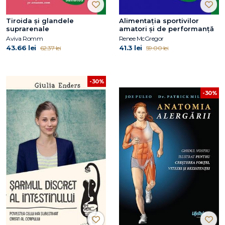
Tiroida și glandele
Alimentația sportivilor
suprarenale
amatori și de performanță
Aviva Romm
Renee McGregor
43.66 lei
41.3 lei
62.37 lei
59.00 lei
-30%
-30%