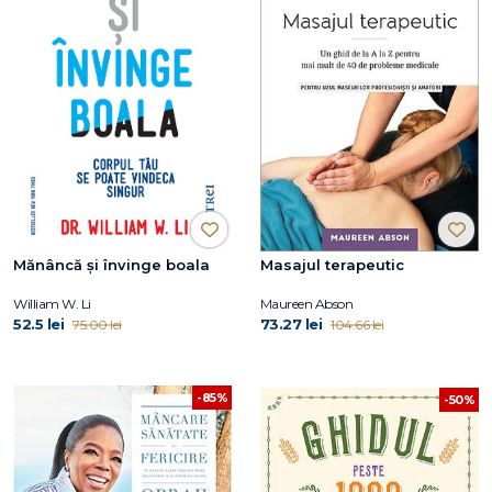
Mănâncă și învinge boala
Masajul terapeutic
William W. Li
Maureen Abson
52.5 lei
73.27 lei
75.00 lei
104.66 lei
-85%
-50%