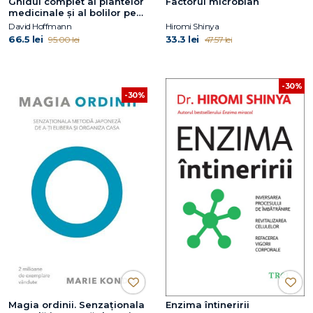
Ghidul complet al plantelor
Factorul microbian
medicinale și al bolilor pe
care le vindecă
David Hoffmann
Hiromi Shinya
66.5 lei
33.3 lei
95.00 lei
47.57 lei
-30%
-30%
Magia ordinii. Senzaţionala
Enzima întineririi