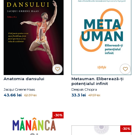
Anatomia dansului
Metauman. Eliberează-ţi
potenţialul infinit
Jacqui Greene Haas
Deepak Chopra
43.66 lei
33.3 lei
62.37 lei
47.57 lei
-30%
-30%