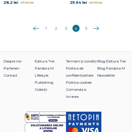
28.2 lei
29.94 lei
47.00 lei
49.90 lei
Anterioara
Următoarea
1
2
3
4
5
Despre noi
Editura Trei
Termeni și condiții
Blog Editura Trei
Parteneri
Pandora M
Politica de
Blog Pandora M
Contact
Lifestyle
confidențialitate
Newsletter
Publishing
Politica cookies
Colecții
Comanda si
livrarea