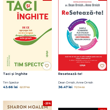
Taci și înghite
Resetează-te!
Tim Spector
Dean Ornish, Anne Ornish
43.66 lei
36.47 lei
62.37 lei
72.94 lei
-25%