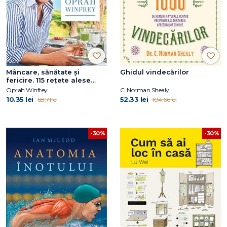
Mâncare, sănătate și
Ghidul vindecărilor
fericire. 115 rețete alese
pentru mese delicioase și o
Oprah Winfrey
C. Norman Shealy
viață mai bună
10.35 lei
52.33 lei
68.71 lei
104.66 lei
-30%
-30%