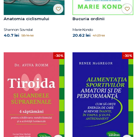
Anatomia ciclismului
Bucuria ordinii
Shannon Sovndal
Marie Kondo
40.7 lei
20.62 lei
58.14 lei
41.23 lei
-30%
-30%