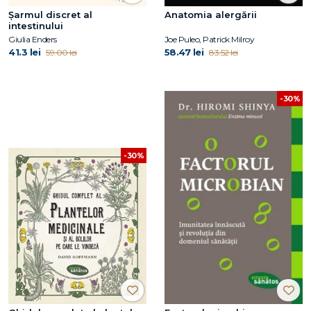
Șarmul discret al
Anatomia alergării
intestinului
Giulia Enders
Joe Puleo, Patrick Milroy
41.3 lei
58.47 lei
59.00 lei
83.52 lei
-30%
-30%