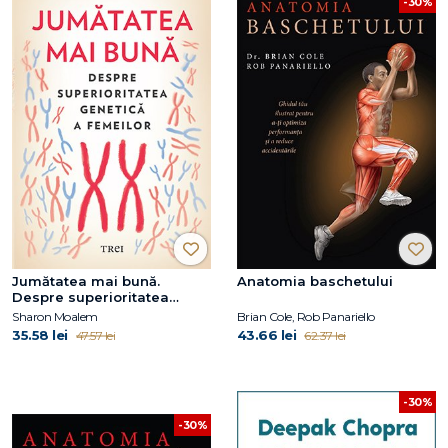
-30%
Jumătatea mai bună.
Anatomia baschetului
Despre superioritatea
genetică a femeilor
Sharon Moalem
Brian Cole, Rob Panariello
35.58 lei
43.66 lei
47.57 lei
62.37 lei
-30%
-30%