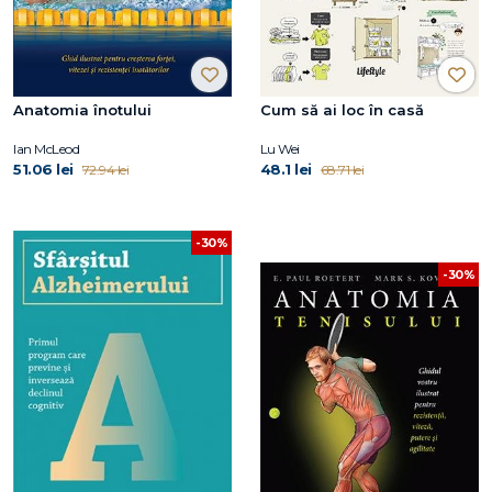
Anatomia înotului
Cum să ai loc în casă
Ian McLeod
Lu Wei
51.06 lei
48.1 lei
72.94 lei
68.71 lei
-30%
-30%