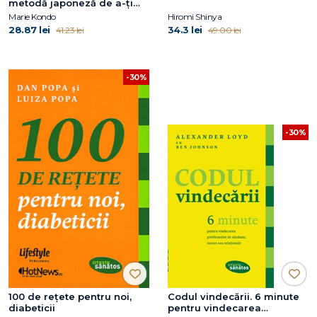
metodă japoneză de a-ţi
elibera şi organiza casa
Marie Kondo
Hiromi Shinya
28.87 lei
34.3 lei
41.23 lei
49.00 lei
-30%
-30%
100 de reţete pentru noi,
Codul vindecării. 6 minute
diabeticii
pentru vindecarea