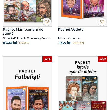
Pachet Mari oameni de
Pachet Vedete
știință
Roberta Edwards, True Kelley, Jess M. Brallier, Robert Andrew Parker, Kirsten Anderson, Deborah Hopkinson, Janet B. Pascal, Tim Foley
Kirsten Anderson
87.32 lei
44.4 lei
153.18 lei
74.00 lei
-40%
-43%