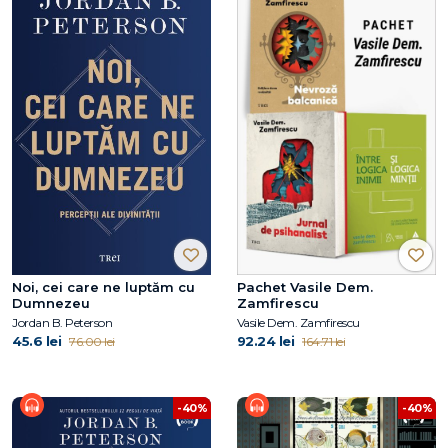
Noi, cei care ne luptăm cu
Pachet Vasile Dem.
Dumnezeu
Zamfirescu
Jordan B. Peterson
Vasile Dem. Zamfirescu
45.6 lei
92.24 lei
76.00 lei
164.71 lei
-40%
-40%