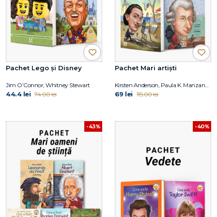
Pachet Lego și Disney
Pachet Mari artiști
Jim O’Connor, Whitney Stewart
Kirsten Anderson, Paula K. Manzanero, Yona Zeldis McDonough, Carrie Robbins
44.4 lei
69 lei
74.00 lei
115.00 lei
-43%
-40%