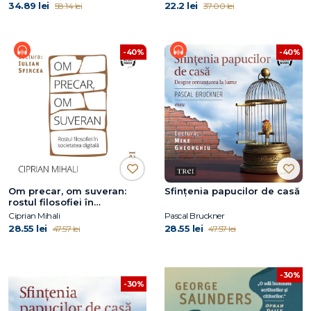
34.89 lei
22.2 lei
58.14 lei
37.00 lei
-40%
-40%
Om precar, om suveran:
Sfințenia papucilor de casă
rostul filosofiei în
societatea digitală
Ciprian Mihali
Pascal Bruckner
28.55 lei
28.55 lei
47.57 lei
47.57 lei
-30%
-30%