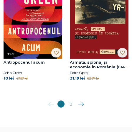
Antropocenul acum
Armată, spionaj și
economie în România (1945-
1991)
John Green
Petre Opriș
10 lei
31.19 lei
47.57 lei
62.37 lei
Anterioara
Următoarea
1
2