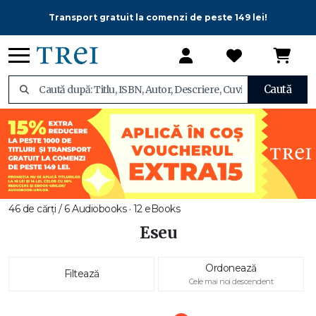
Transport gratuit la comenzi de peste 149 lei!
Caută
46 de cărți / 6 Audiobooks · 12 eBooks
Eseu
Ordonează
Filtează
Cele mai noi descendent