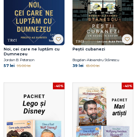
Noi, cei care ne luptăm cu
Peștii cubanezi
Dumnezeu
Jordan B. Peterson
Bogdan-Alexandru Stănescu
57 lei
39 lei
95.00 lei
65.00 lei
-40%
-40%