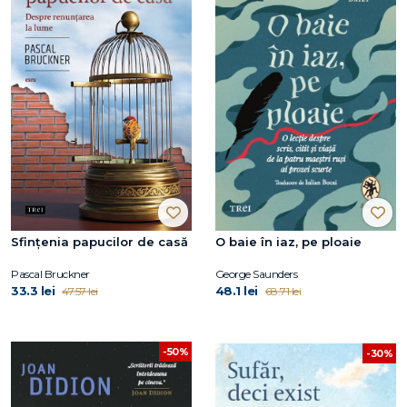
Sfințenia papucilor de casă
O baie în iaz, pe ploaie
Pascal Bruckner
George Saunders
33.3 lei
48.1 lei
47.57 lei
68.71 lei
-50%
-30%