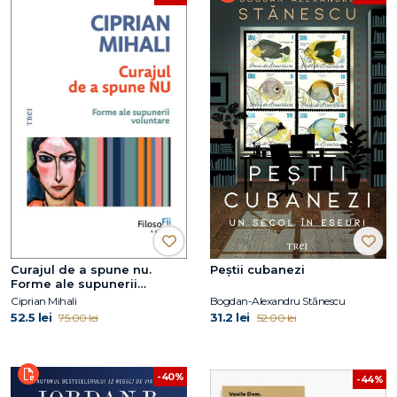
Curajul de a spune nu.
Peștii cubanezi
Forme ale supunerii
voluntare
Ciprian Mihali
Bogdan-Alexandru Stănescu
52.5 lei
31.2 lei
75.00 lei
52.00 lei
-40%
-44%