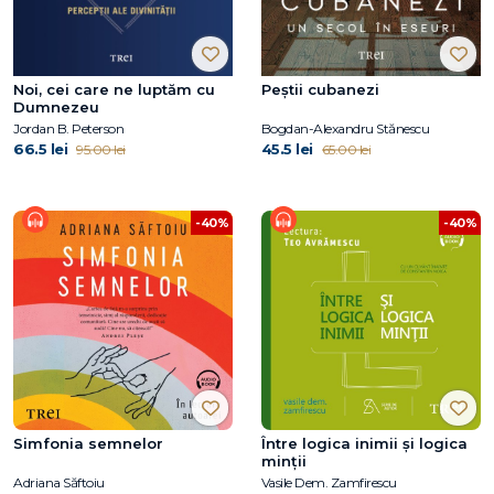
Noi, cei care ne luptăm cu
Peștii cubanezi
Dumnezeu
Jordan B. Peterson
Bogdan-Alexandru Stănescu
66.5 lei
45.5 lei
95.00 lei
65.00 lei
-40%
-40%
Simfonia semnelor
Între logica inimii şi logica
minţii
Adriana Săftoiu
Vasile Dem. Zamfirescu