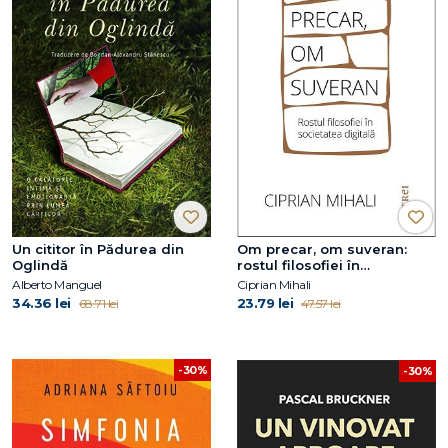
Un cititor în Pădurea din
Om precar, om suveran:
Oglindă
rostul filosofiei în
societatea digitală
Alberto Manguel
Ciprian Mihali
34.36 lei
23.79 lei
68.71 lei
47.57 lei
-30%
-30%