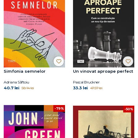
Simfonia semnelor
Un vinovat aproape perfect
Adriana Săftoiu
Pascal Bruckner
40.7 lei
33.3 lei
58.14 lei
47.57 lei
-79%
-50%