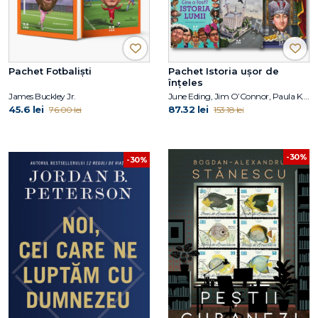
Pachet Fotbaliști
Pachet Istoria ușor de
înțeles
James Buckley Jr.
June Eding, Jim O’Connor, Paula K. Manzanero, Janet B. Pascal, Pam Pollack, Meg Belviso
45.6 lei
87.32 lei
76.00 lei
153.18 lei
-30%
-30%