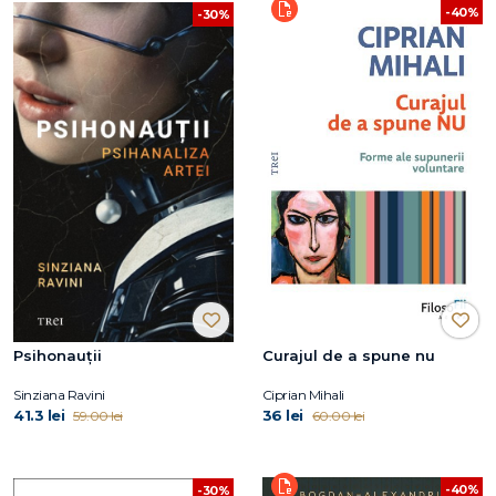
-40%
-30%
Psihonauții
Curajul de a spune nu
Sinziana Ravini
Ciprian Mihali
41.3 lei
36 lei
59.00 lei
60.00 lei
-40%
-30%