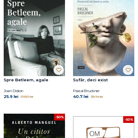
Spre Betleem, agale
Sufăr, deci exist
Joan Didion
Pascal Bruckner
25.9 lei
40.7 lei
51.80 lei
58.14 lei
-50%
-50%