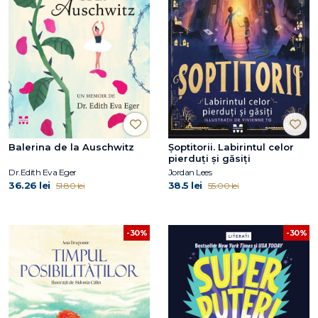
Balerina de la Auschwitz
Șoptitorii. Labirintul celor
pierduți și găsiți
Dr.Edith Eva Eger
Jordan Lees
36.26 lei
38.5 lei
51.80 lei
55.00 lei
-30%
-30%