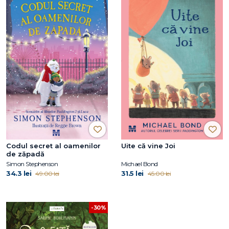
Codul secret al oamenilor
Uite că vine Joi
de zăpadă
Simon Stephenson
Michael Bond
34.3 lei
31.5 lei
49.00 lei
45.00 lei
-30%