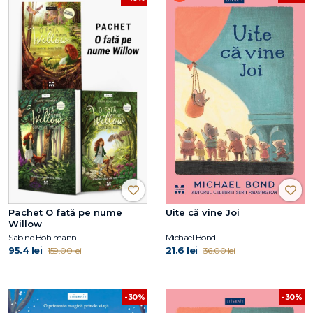
Pachet O fată pe nume
Uite că vine Joi
Willow
Sabine Bohlmann
Michael Bond
95.4 lei
21.6 lei
159.00 lei
36.00 lei
-30%
-30%