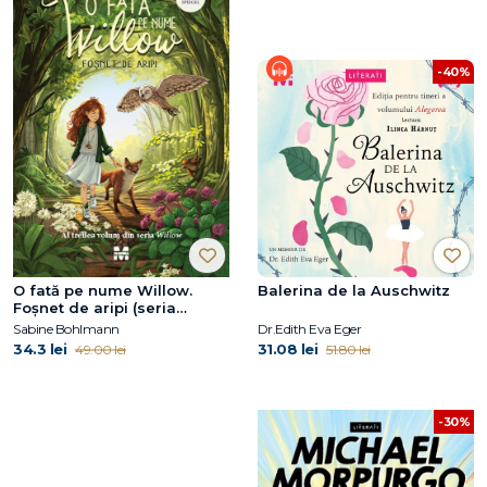
-40%
O fată pe nume Willow.
Balerina de la Auschwitz
Foșnet de aripi (seria
Willow, vol.3)
Sabine Bohlmann
Dr.Edith Eva Eger
34.3 lei
31.08 lei
49.00 lei
51.80 lei
-30%