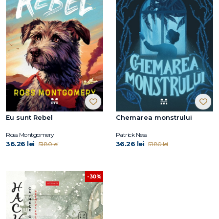
Eu sunt Rebel
Chemarea monstrului
Ross Montgomery
Patrick Ness
36.26 lei
36.26 lei
51.80 lei
51.80 lei
-30%