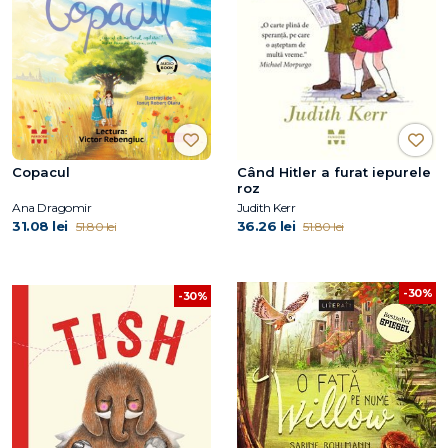
Copacul
Când Hitler a furat iepurele
roz
Ana Dragomir
Judith Kerr
31.08 lei
36.26 lei
51.80 lei
51.80 lei
-30%
-30%