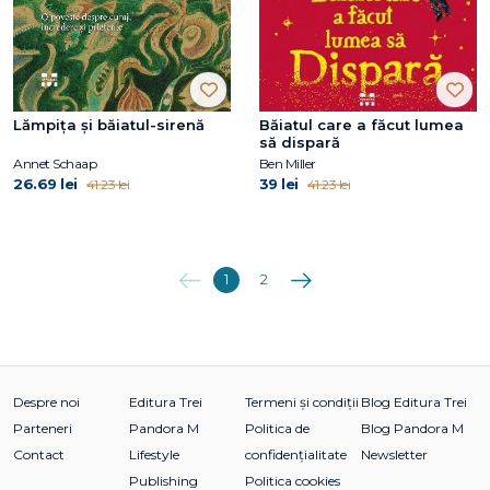
Lămpița și băiatul-sirenă
Băiatul care a făcut lumea
să dispară
Annet Schaap
Ben Miller
26.69 lei
39 lei
41.23 lei
41.23 lei
Anterioara
Următoarea
1
2
Despre noi
Editura Trei
Termeni și condiții
Blog Editura Trei
Parteneri
Pandora M
Politica de
Blog Pandora M
Contact
Lifestyle
confidențialitate
Newsletter
Publishing
Politica cookies