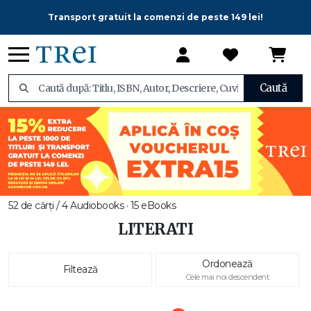
Transport gratuit la comenzi de peste 149 lei!
Caută
52 de cărți / 4 Audiobooks · 15 eBooks
LITERATI
Ordonează
Filtează
Cele mai noi descendent