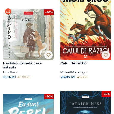
-40%
Hachiko: câinele care
Calul de război
aştepta
Lluís Prats
Michael Morpungo
29.4 lei
28.87 lei
49.00 lei
41.23 lei
-30%
-30%