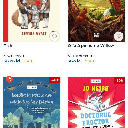
Tish
O fată pe nume Willow
Edwina Wyatt
Sabine Bohlmann
36.26 lei
38.5 lei
51.80 lei
55.00 lei
-40%
-30%