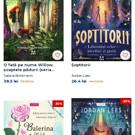
O fată pe nume Willow:
Șoptitorii
şoaptele pădurii (seria
Willow, vol. 2)
Sabine Bohlmann
Jordan Lees
38.5 lei
26.4 lei
55.00 lei
44.00 lei
-30%
-30%