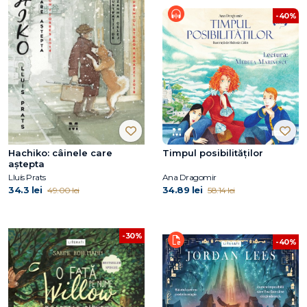
-40%
Hachiko: câinele care
Timpul posibilităților
aştepta
Lluís Prats
Ana Dragomir
34.3 lei
34.89 lei
49.00 lei
58.14 lei
-30%
-40%