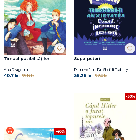
Timpul posibilităților
Superputeri
Ana Dragomir
Remme Jain, Dr. Shefali Tsabary
40.7 lei
36.26 lei
58.14 lei
51.80 lei
-30%
-40%