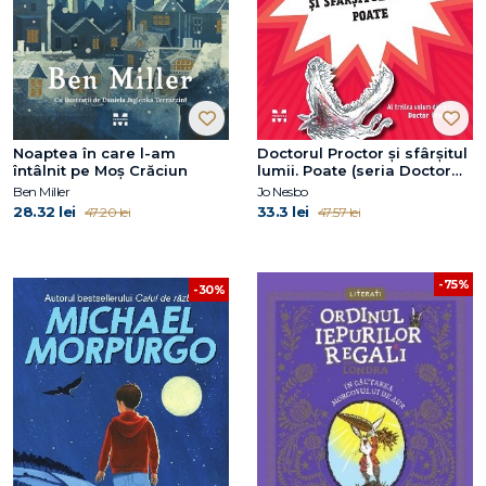
Noaptea în care l-am
Doctorul Proctor și sfârșitul
întâlnit pe Moș Crăciun
lumii. Poate (seria Doctor
Proctor, vol.3)
Ben Miller
Jo Nesbo
28.32 lei
33.3 lei
47.20 lei
47.57 lei
-75%
-30%