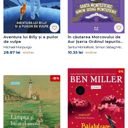
Aventura lui Billy și a puilor
În căutarea Morcovului de
de vulpe
Aur (seria Ordinul Iepurilor
Regali din Londra, vol. 4)
Michael Morpurgo
Santa Montefiore, Simon Sebag Montefiore
28.87 lei
10.35 lei
41.23 lei
41.23 lei
-5%
-35%