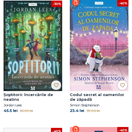
-40%
-30%
Şoptitorii: încercările de
Codul secret al oamenilor
neatins
de zăpadă
Jordan Lees
Simon Stephenson
45.5 lei
23.4 lei
65.00 lei
39.00 lei
-40%
-40%