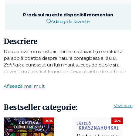
Produsul nu este disponibil momentan
Adaugă la favorite
Descriere
Deopotrivă roman istoric, thriller captivant şi o strălucită
parabolă poetică despre natura contagioasă a răului,
Zahhak
a cunoscut un fulminant succes de public şi a
devenit un adevărat fenomen literar al pieței de carte din
Rusia.
Afișează mai mult
Acțiunea romanului este plasată în cea mai turbulentă şi
violentă perioadă din istoria Tadjikistanului de după
destrămarea Uniunii Sovietice – şi anume, în timpul
Bestseller categorie:
Vezi toate
devastatorului război civil de la începutul anilor 1990.
-30%
-30%
După ce soțul ei este ucis, Vera, o profesoară rusoaică,
împreună cu copiii săi adolescenți, se refugiază la rudele lor