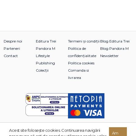
Despre noi
Editura Trei
Termeni și condiții
Blog Editura Trei
Parteneri
Pandora M
Politica de
Blog Pandora M
Contact
Lifestyle
confidențialitate
Newsletter
Publishing
Politica cookies
Colecții
Comanda si
livrarea
Acest site foloseşte cookies. Continuarea navigării
© 2026 Grupul Editorial TREI. Toate drepturile rezervate.
Am
presupune că eşti de acord cu utilizarea cookie-urilor.