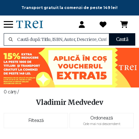
Transport gratuit la comenzi de peste 149 lei!
Caută
0 cărți /
Vladimir Medvedev
Ordonează
Filtează
Cele mai noi descendent