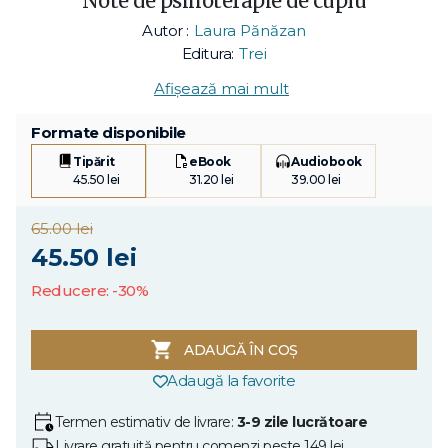
Note de psihoterapie de cuplu
Autor :
Laura Pănăzan
Editura:
Trei
Afișează mai mult
Formate disponibile
Tipărit
eBook
Audiobook
45.50 lei
31.20 lei
39.00 lei
65.00 lei
45.50 lei
Reducere: -30%
ADAUGĂ ÎN COȘ
Adaugă la favorite
Termen estimativ de livrare:
3-9 zile lucrătoare
Livrare gratuită pentru comenzi peste 149 lei