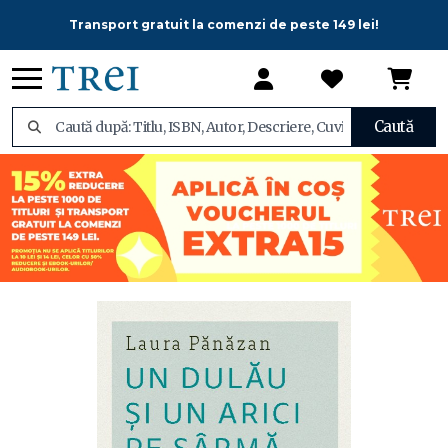
Transport gratuit la comenzi de peste 149 lei!
Caută