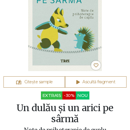
Citește sample
Ascultă fragment
EXTRA15
-30%
NOU
Un dulău și un arici pe
sârmă