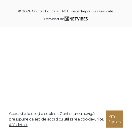
© 2026 Grupul Editorial TREI. Toate drepturile rezervate.
Dezvoltat de:
Acest site foloseşte cookies. Continuarea navigării
Am
presupune că eşti de acord cu utilizarea cookie-urilor.
înțeles
Află detalii.