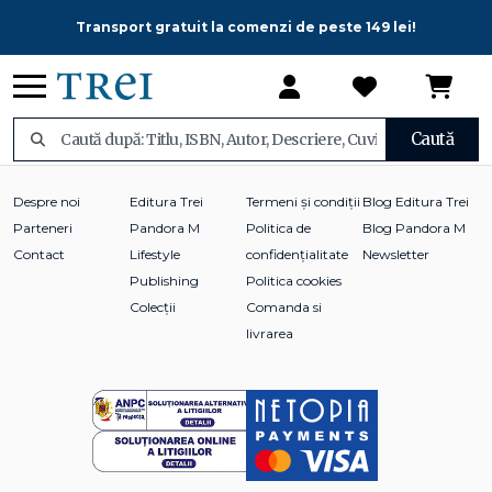
Transport gratuit la comenzi de peste 149 lei!
Caută
Despre noi
Editura Trei
Termeni și condiții
Blog Editura Trei
Parteneri
Pandora M
Politica de
Blog Pandora M
Contact
Lifestyle
confidențialitate
Newsletter
Publishing
Politica cookies
Colecții
Comanda si
livrarea