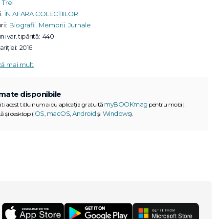
Trei
:
ÎN AFARA COLECȚIILOR
ii:
Biografii. Memorii. Jurnale
ni var. tipărită:
440
riției:
2016
ză mai mult
mate disponibile
myBOOKmag
iti acest titlu numai cu aplicația gratuită
pentru mobil,
iOS
macOS
Android
Windows
ă și desktop (
,
,
și
).
G