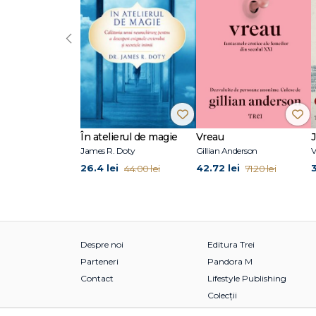
‹
În atelierul de magie
Vreau
James R. Doty
Gillian Anderson
V
26.4 lei
42.72 lei
44.00 lei
71.20 lei
Despre noi
Editura Trei
Parteneri
Pandora M
Contact
Lifestyle Publishing
Colecții