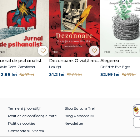
Jurnal de psihanalist
Dezonoare. O viață reconstituită
Alegerea
asile Dem. Zamfirescu
Lea Ypi
Dr.Edith Eva Eger
32.99 lei
31.2 lei
32.99 lei
54.97 lei
52.00 lei
54.97 lei
Termeni și condiții
Blog Editura Trei
Politica de confidențialitate
Blog Pandora M
Politica cookies
Newsletter
Comanda si livrarea