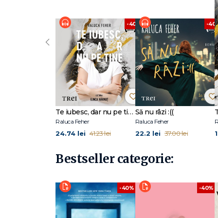
românești, citește, gătește, face yoga, își caută prin dulapu
volumele America dezgolită de la brâu în jos I și II, Splendi
prezent locuiește în Spania, lângă cel mai vechi oraș al 
-40%
-40
carte de călătorii și cel de-al treilea roman. Și mult mai ra
‹
Te iubesc, dar nu pe tine
Să nu râzi :((
Raluca Feher
Raluca Feher
R
24.74 lei
22.2 lei
1
41.23 lei
37.00 lei
Bestseller categorie:
-40%
-40%