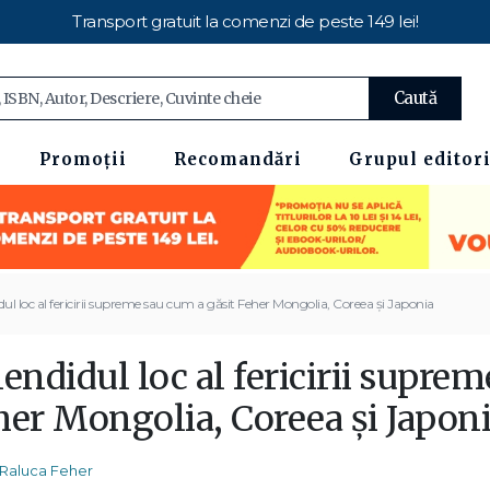
Transport gratuit la comenzi de peste 149 lei!
Caută
Promoții
Recomandări
Grupul editori
dul loc al fericirii supreme sau cum a găsit Feher Mongolia, Coreea și Japonia
endidul loc al fericirii supre
her Mongolia, Coreea și Japon
Raluca Feher