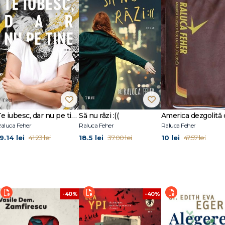
ri pisica, se uiită la filme cu supereroi, călătorește și scrie. A publicat la Edit
dul loc al fericirii supreme și romanele Să nu râzi :(( și Te iubesc dar nu pe tine
Europei Occidentale, Cadiz. Printre zoomuri, apucă cu greu să scrie la cea d
%
r pe blogul ei feher.live.
Te iubesc, dar nu pe tine
Să nu râzi :((
aluca Feher
Raluca Feher
Raluca Feher
9.14 lei
18.5 lei
10 lei
41.23 lei
37.00 lei
47.57 lei
-40%
-40%