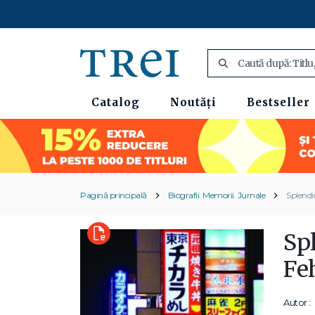
Catalog
Noutăți
Bestseller
Pagină principală
Biografii. Memorii. Jurnale
Splendi
Spl
Fe
Autor :