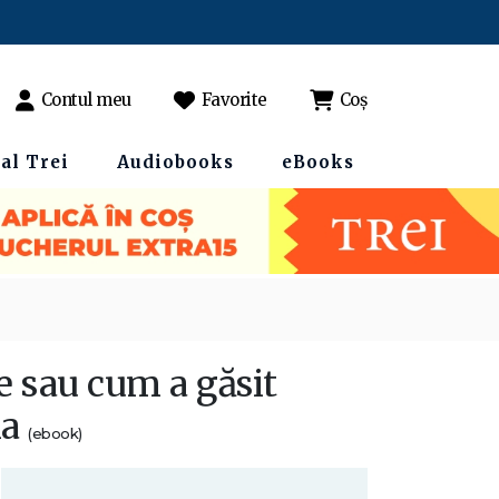
Contul meu
Favorite
Coș
al Trei
Audiobooks
eBooks
me sau cum a găsit
ia
(ebook)