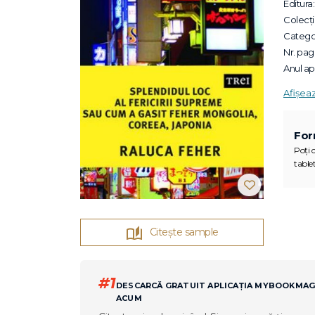
Editura:
Colecții
Categor
Nr. pagi
Anul apa
Afișea
For
Poți c
tablet
Citește sample
#1
DESCARCĂ GRATUIT APLICAȚIA MYBOOKMA
ACUM