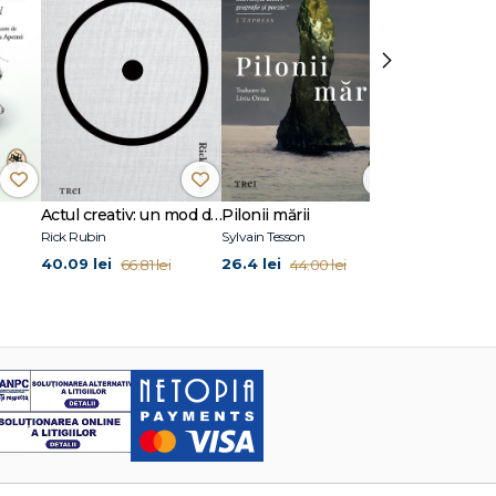
›
Actul creativ: un mod de viață
Pilonii mării
Spre Betlee
Rick Rubin
Sylvain Tesson
Joan Didion
40.09 lei
26.4 lei
24.87 lei
66.81 lei
44.00 lei
41