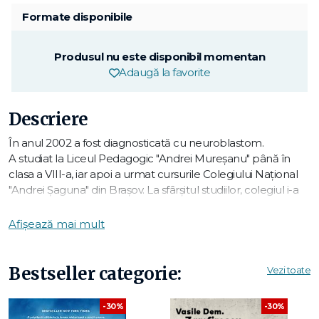
Formate disponibile
Produsul nu este disponibil momentan
Adaugă la favorite
Descriere
În anul 2002 a fost diagnosticată cu neuroblastom.
A studiat la Liceul Pedagogic "Andrei Mureşanu" până în
clasa a VIII-a, iar apoi a urmat cursurile Colegiului Naţional
"Andrei Șaguna" din Braşov. La sfârşitul studiilor, colegiul i-a
acordat Diploma pentru creaţie literară şi merite deosebite.
În 2006, a publicat cartea "Dincolo de oră". În anul 2008
Afișează mai mult
avea să fie recompensată cu Premiul Uniunii Scriitorilor din
România la secţiunea jurnal.
Urma să încheie cursurile Facultăţii de Psihologie din cadrul
Bestseller categorie:
Vezi toate
Universităţii Transilvania din Braşov ca şefă de promoţie.
-30%
-30%
Pasiunea ei cea mai mare a fost astronomia. La vârsta de