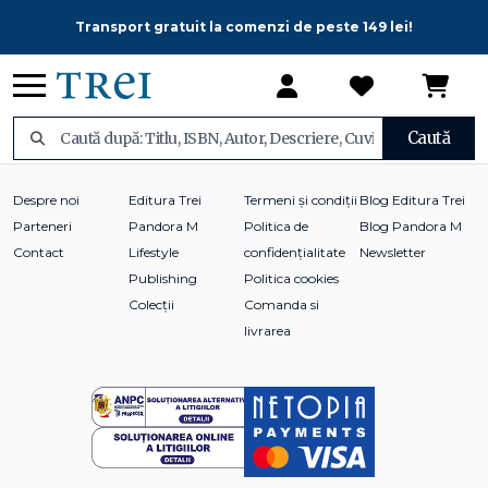
Transport gratuit la comenzi de peste 149 lei!
Caută
Despre noi
Editura Trei
Termeni și condiții
Blog Editura Trei
Parteneri
Pandora M
Politica de
Blog Pandora M
Contact
Lifestyle
confidențialitate
Newsletter
Publishing
Politica cookies
Colecții
Comanda si
livrarea