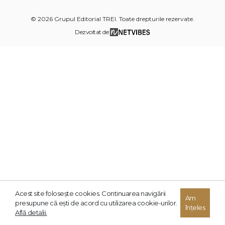
© 2026 Grupul Editorial TREI. Toate drepturile rezervate.
Dezvoltat de:
Acest site foloseşte cookies. Continuarea navigării
Am
presupune că eşti de acord cu utilizarea cookie-urilor.
înțeles
Află detalii.