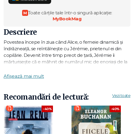
Toate cărțile tale într-o singură aplicație:
M
MyBookMag
Descriere
Povestea începe în ziua când Alice, o femeie dinamică și
îndrăzneață, se reîntâlnește cu Jérémie, prietenul ei din
copilărie. Devenit între timp preot de țară, Jérémie îi
mărturisește că e mâhnit de numărul mic de enoriași de la
biserica lui.
Deși atee, Alice își propune să-l ajute cu metodele ei de
Afișează mai mult
specialistă în comunicare — inițiativă care o face să se
adâncească în spiritualitatea creștinismului și a hinduismului,
în taoism și budism, prilejuind-i descoperirea unui adevăr
Recomandări de lectură:
Vezi toate
universal tulburător. Un adevăr despre om și împlinirea lui,
trecut sub tăcere de biserică și pierdut de-a lungul
-40%
-40%
secolelor.
Emoționant și captivant, noul roman al lui Laurent Gounelle