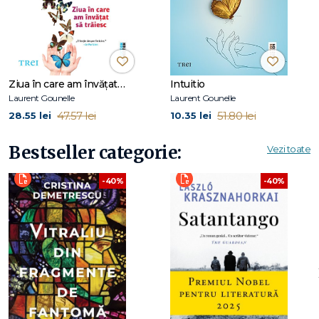
La Editura Trei, a mai apărut romanul Ziua în care am
învățat să trăiesc.
Ziua în care am învățat să trăiesc
Intuitio
Laurent Gounelle
Laurent Gounelle
47.57 lei
51.80 lei
28.55 lei
10.35 lei
Bestseller categorie:
Vezi toate
-40%
-40%