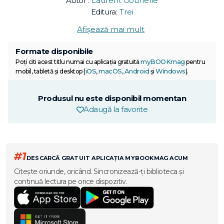
Autor :
Laurent Gounelle
Editura:
Trei
Afișează mai mult
Formate disponibile
myBOOKmag
Poți citi acest titlu numai cu aplicația gratuită
pentru
iOS
macOS
Android
Windows
mobil, tabletă și desktop (
,
,
și
).
Produsul nu este disponibil momentan
Adaugă la favorite
#1
DESCARCĂ GRATUIT APLICAȚIA MYBOOKMAG ACUM
Citește oriunde, oricând. Sincronizează-ți biblioteca și
continuă lectura pe orice dispozitiv.