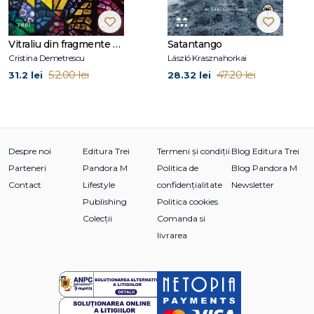
Vitraliu din fragmente de fantomă
Satantango
Cristina Demetrescu
László Krasznahorkai
52.00 lei
47.20 lei
31.2 lei
28.32 lei
Despre noi
Editura Trei
Termeni și condiții
Blog Editura Trei
Parteneri
Pandora M
Politica de
Blog Pandora M
Contact
Lifestyle
confidențialitate
Newsletter
Publishing
Politica cookies
Colecții
Comanda si
livrarea