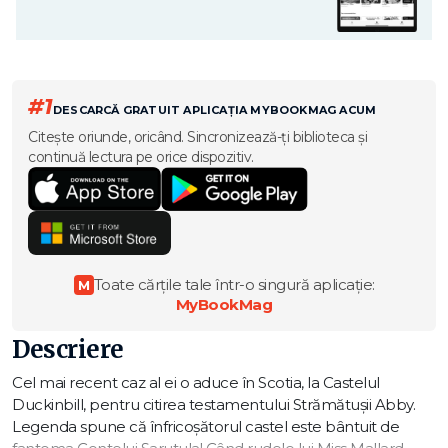
#1
DESCARCĂ GRATUIT APLICAȚIA MYBOOKMAG ACUM
Citește oriunde, oricând. Sincronizează-ți biblioteca și
continuă lectura pe orice dispozitiv.
Toate cărțile tale într-o singură aplicație:
M
MyBookMag
Descriere
Cel mai recent caz al ei o aduce în Scotia, la Castelul
Duckinbill, pentru citirea testamentului Strămătușii Abby.
Legenda spune că înfricoșătorul castel este bântuit de