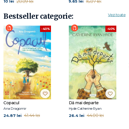
20.09 lei
16.07 lei
10 lei
9.65 lei
Bestseller categorie:
Vezi toate
-40%
-40%
Copacul
Dă mai departe
Ana Dragomir
Hyde Catherine Ryan
41.44 lei
44.00 lei
24.87 lei
26.4 lei