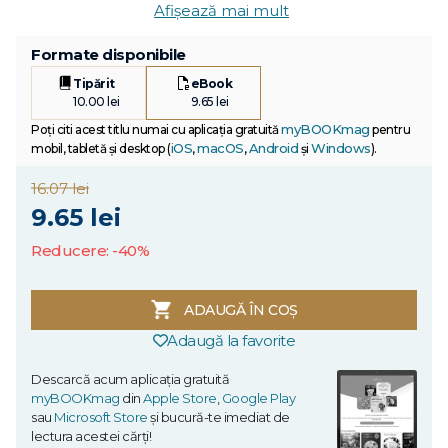
Afișează mai mult
Formate disponibile
Tipărit
eBook
10.00 lei
9.65 lei
myBOOKmag
Poți citi acest titlu numai cu aplicația gratuită
pentru
iOS
macOS
Android
Windows
mobil, tabletă și desktop (
,
,
și
).
16.07 lei
9.65 lei
Reducere: -40%
ADAUGĂ ÎN COȘ
Adaugă la favorite
Descarcă acum aplicația gratuită
myBOOKmag
din
Apple Store
,
Google Play
sau
Microsoft Store
și bucură-te imediat de
lectura acestei cărți!